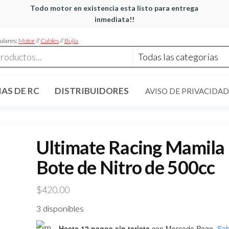
Todo motor en existencia esta listo para entrega
inmediata!!
ulares:
Motor
//
Cables
//
Bujia
AS DE RC
DISTRIBUIDORES
AVISO DE PRIVACIDAD
Ultimate Racing Mamila
Bote de Nitro de 500cc
$
420.00
3 disponibles
Hasta 12 pagos sin tarjeta
con Mercado Pago.
Sab