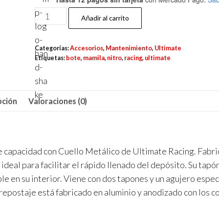
Ultimate
Añadir al carrito
Racing
Mamila
Categorías:
Accesorios
,
Mantenimiento
,
Ultimate
Bote
Etiquetas:
bote
,
mamila
,
nitro
,
racing
,
ultimate
de
Nitro
de
pción
Valoraciones (0)
500cc
cantidad
e capacidad con Cuello Metálico de Ultimate Racing. Fabr
 ideal para facilitar el rápido llenado del depósito. Su tapó
le en su interior. Viene con dos tapones y un agujero espec
 repostaje está fabricado en aluminio y anodizado con los c