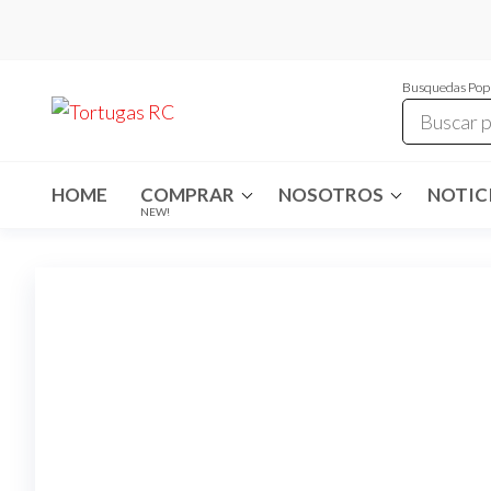
Saltar
al
contenido
Busquedas Pop
Tortugas
Venta de
Cables y
RC
articulos
de RC
HOME
COMPRAR
NOSOTROS
NOTICI
NEW!