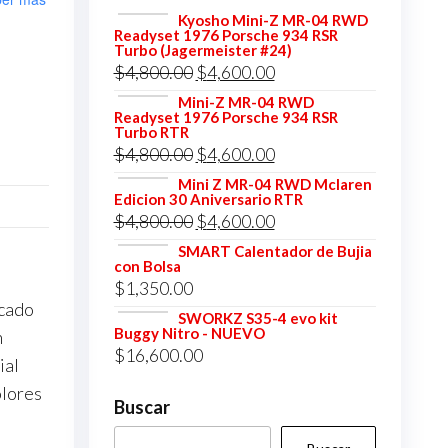
Kyosho Mini-Z MR-04 RWD
Readyset 1976 Porsche 934 RSR
Turbo (Jagermeister #24)
El
El
$
4,800.00
$
4,600.00
precio
precio
Mini-Z MR-04 RWD
Readyset 1976 Porsche 934 RSR
original
actual
Turbo RTR
El
El
$
4,800.00
$
4,600.00
era:
es:
precio
precio
$4,800.00.
$4,600.00.
Mini Z MR-04 RWD Mclaren
Edicion 30 Aniversario RTR
original
actual
El
El
$
4,800.00
$
4,600.00
era:
es:
precio
precio
SMART Calentador de Bujia
$4,800.00.
$4,600.00.
con Bolsa
original
actual
$
1,350.00
era:
es:
icado
SWORKZ S35-4 evo kit
$4,800.00.
$4,600.00.
Buggy Nitro - NUEVO
n
$
16,600.00
ial
olores
Buscar