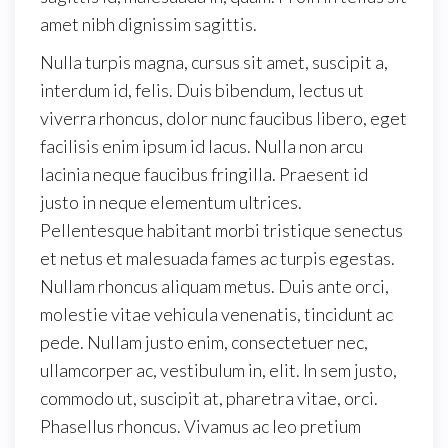
amet nibh dignissim sagittis.
Nulla turpis magna, cursus sit amet, suscipit a,
interdum id, felis. Duis bibendum, lectus ut
viverra rhoncus, dolor nunc faucibus libero, eget
facilisis enim ipsum id lacus. Nulla non arcu
lacinia neque faucibus fringilla. Praesent id
justo in neque elementum ultrices.
Pellentesque habitant morbi tristique senectus
et netus et malesuada fames ac turpis egestas.
Nullam rhoncus aliquam metus. Duis ante orci,
molestie vitae vehicula venenatis, tincidunt ac
pede. Nullam justo enim, consectetuer nec,
ullamcorper ac, vestibulum in, elit. In sem justo,
commodo ut, suscipit at, pharetra vitae, orci.
Phasellus rhoncus. Vivamus ac leo pretium