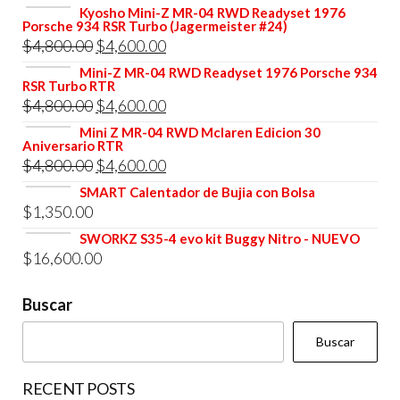
Kyosho Mini-Z MR-04 RWD Readyset 1976
Porsche 934 RSR Turbo (Jagermeister #24)
El
El
$
4,800.00
$
4,600.00
precio
precio
Mini-Z MR-04 RWD Readyset 1976 Porsche 934
RSR Turbo RTR
original
actual
El
El
$
4,800.00
$
4,600.00
era:
es:
precio
precio
Mini Z MR-04 RWD Mclaren Edicion 30
$4,800.00.
$4,600.00.
Aniversario RTR
original
actual
El
El
$
4,800.00
$
4,600.00
era:
es:
precio
precio
SMART Calentador de Bujia con Bolsa
$4,800.00.
$4,600.00.
$
1,350.00
original
actual
era:
es:
SWORKZ S35-4 evo kit Buggy Nitro - NUEVO
$
16,600.00
$4,800.00.
$4,600.00.
Buscar
Buscar
RECENT POSTS