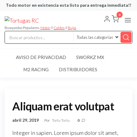
Saltar
Todo motor en existencia esta listo para entrega inmediata!!
al
0
Tortugas
Venta de
contenido
Cables y
RC
articulos
Busquedas Populares:
Motor
//
Cables
//
Bujia
de RC
AVISO DE PRIVACIDAD
SWORKZ MX
M2 RACING
DISTRIBUIDORES
Aliquam erat volutpat
abril 29, 2019
Por
Tortu Tortu
0
Integer in sapien. Lorem ipsum dolor sit amet,