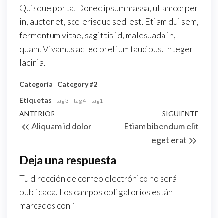
Quisque porta. Donec ipsum massa, ullamcorper
in, auctor et, scelerisque sed, est. Etiam dui sem,
fermentum vitae, sagittis id, malesuada in,
quam. Vivamus ac leo pretium faucibus. Integer
lacinia.
Categoría
Category #2
Etiquetas
tag 3
tag 4
tag1
Navegación
Entrada
ANTERIOR
SIGUIENTE
Sigu
Aliquam id dolor
Etiam bibendum elit
de
anterior
entr
eget erat
entradas
Deja una respuesta
Tu dirección de correo electrónico no será
publicada.
Los campos obligatorios están
marcados con
*