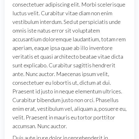
consectetuer adipiscing elit. Morbi scelerisque
luctus velit. Curabitur vitae diam non enim
vestibulum interdum. Sed ut perspiciatis unde
omnis iste natus error sit voluptatem
accusantium doloremque laudantium, totam rem
aperiam, eaque ipsa quae ab illo inventore
veritatis et quasi architecto beatae vitae dicta
sunt explicabo. Curabitur sagittis hendrerit
ante. Nunc auctor. Maecenas ipsum velit,
consectetuer eu lobortis ut, dictum at dui.
Praesent id justo in neque elementum ultrices.
Curabitur bibendum justo non orci. Phasellus
enim erat, vestibulum vel, aliquam a, posuere eu,
velit. Praesent in mauris eu tortor porttitor
accumsan. Nunc auctor.
Duis aute irure dolor in reprehenderit in