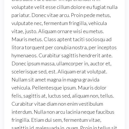
voluptate velit esse cillum dolore eu fugiat nulla
pariatur. Donec vitae arcu. Proin pede metus,
vulputate nec, fermentum fringilla, vehicula
vitae, justo. Aliquam ornare wisi eu metus.
Mauris metus. Class aptent taciti sociosqu ad
litora torquent per conubia nostra, per inceptos
hymenaeos. Curabitur sagittis hendrerit ante.
Donec ipsum massa, ullamcorper in, auctor et,
scelerisque sed, est. Aliquam erat volutpat.
Nullam sit amet magna in magna gravida
vehicula. Pellentesque ipsum. Mauris dolor
felis, sagittis at, luctus sed, aliquam non, tellus.
Curabitur vitae diam non enim vestibulum
interdum. Nulla non arcu lacinia neque faucibus
fringilla. Etiam dui sem, fermentum vitae,
sagittis id, malesuada in, quam. Proin in tellus sit