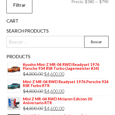
Pre
Pre
Precio:
$380
—
$790
Filtrar
mí
má
CART
SEARCH PRODUCTS
Buscar:
PRODUCTS
Kyosho Mini-Z MR-04 RWD Readyset 1976
Porsche 934 RSR Turbo (Jagermeister #24)
El
El
$
4,800.00
$
4,600.00
precio
precio
Mini-Z MR-04 RWD Readyset 1976 Porsche 934
RSR Turbo RTR
original
actual
El
El
$
4,800.00
$
4,600.00
era:
es:
precio
precio
Mini Z MR-04 RWD Mclaren Edicion 30
$4,800.00.
$4,600.00.
Aniversario RTR
original
actual
El
El
$
4,800.00
$
4,600.00
era:
es: