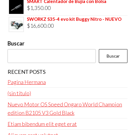
precio
precio
SMART Calentador de Bujia con Bolsa
$4,800.00.
$4,600.00.
$
1,350.00
original
actual
era:
es:
SWORKZ S35-4 evo kit Buggy Nitro - NUEVO
$
16,600.00
$4,800.00.
$4,600.00.
Buscar
Buscar
RECENT POSTS
Pagina Hermana
(sin título)
Nuevo Motor OS Speed Ongaro World Champion
edition B2105 V3 Gold Black
Etiam bibendum elit eget erat
Aliquam erat volutpat