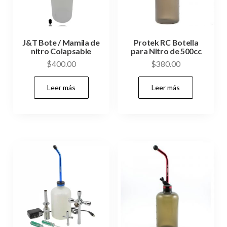
J&T Bote / Mamila de
Protek RC Botella
nitro Colapsable
para Nitro de 500cc
$
400.00
$
380.00
Leer más
Leer más