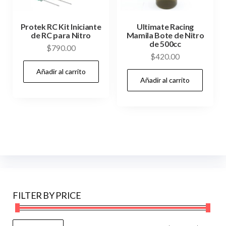
Protek RC Kit Iniciante
Ultimate Racing
de RC para Nitro
Mamila Bote de Nitro
de 500cc
$
790.00
$
420.00
Añadir al carrito
Añadir al carrito
FILTER BY PRICE