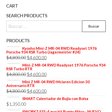
ele
CART
en
SEARCH PRODUCTS
la
Buscar:
pág
de
pr
PRODUCTS
Kyosho Mini-Z MR-04 RWD Readyset 1976
Porsche 934 RSR Turbo (Jagermeister #24)
El
El
$
4,800.00
$
4,600.00
precio
precio
Mini-Z MR-04 RWD Readyset 1976 Porsche 934
RSR Turbo RTR
original
actual
El
El
$
4,800.00
$
4,600.00
era:
es:
precio
precio
Mini Z MR-04 RWD Mclaren Edicion 30
$4,800.00.
$4,600.00.
Aniversario RTR
original
actual
El
El
$
4,800.00
$
4,600.00
era:
es:
precio
precio
SMART Calentador de Bujia con Bolsa
$4,800.00.
$4,600.00.
$
1,350.00
original
actual
era:
es:
SWORKZ S35-4 evo kit Buggy Nitro - NUEVO