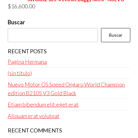
$
16,600.00
$4,800.00.
$4,600.00.
Buscar
Buscar
RECENT POSTS
Pagina Hermana
(sin título)
Nuevo Motor OS Speed Ongaro World Champion
edition B2105 V3 Gold Black
Etiam bibendum elit eget erat
Aliquam erat volutpat
RECENT COMMENTS