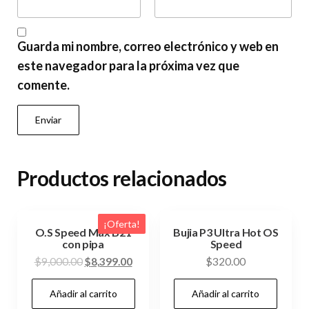
Guarda mi nombre, correo electrónico y web en
este navegador para la próxima vez que
comente.
Productos relacionados
¡Oferta!
O.S Speed Max B21
Bujia P3 Ultra Hot OS
con pipa
Speed
El
El
$
9,000.00
$
8,399.00
$
320.00
precio
precio
Añadir al carrito
Añadir al carrito
original
actual