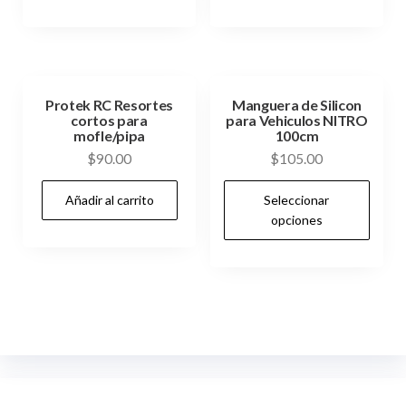
era:
es:
$9,000.00.
$8,399.00.
Protek RC Resortes
Manguera de Silicon
cortos para
para Vehiculos NITRO
mofle/pipa
100cm
$
90.00
$
105.00
Es
Añadir al carrito
Seleccionar
pr
opciones
tie
múl
var
Las
op
se
pu