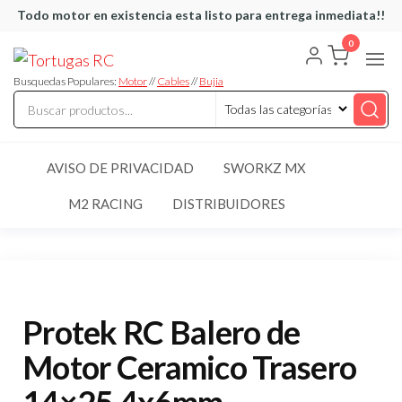
Saltar
Todo motor en existencia esta listo para entrega inmediata!!
al
0
Tortugas
Venta de
contenido
Cables y
RC
articulos
Busquedas Populares:
Motor
//
Cables
//
Bujia
de RC
AVISO DE PRIVACIDAD
SWORKZ MX
M2 RACING
DISTRIBUIDORES
Protek RC Balero de
Motor Ceramico Trasero