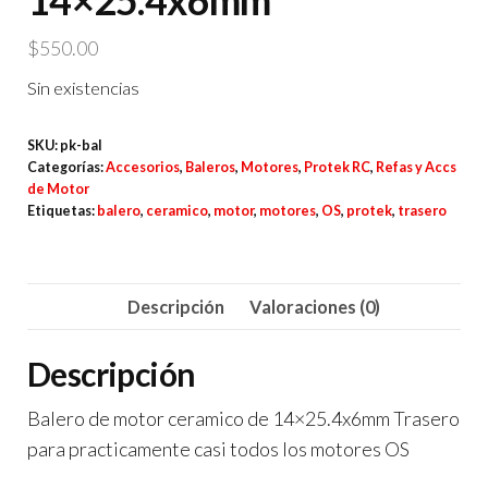
14×25.4x6mm
$
550.00
Sin existencias
SKU:
pk-bal
Categorías:
Accesorios
,
Baleros
,
Motores
,
Protek RC
,
Refas y Accs
de Motor
Etiquetas:
balero
,
ceramico
,
motor
,
motores
,
OS
,
protek
,
trasero
Descripción
Valoraciones (0)
Descripción
Balero de motor ceramico de 14×25.4x6mm Trasero
para practicamente casi todos los motores OS