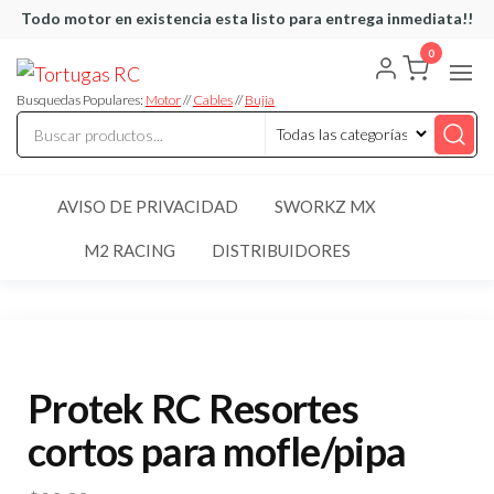
Saltar
Todo motor en existencia esta listo para entrega inmediata!!
al
0
Tortugas
Venta de
contenido
Cables y
RC
articulos
Busquedas Populares:
Motor
//
Cables
//
Bujia
de RC
AVISO DE PRIVACIDAD
SWORKZ MX
M2 RACING
DISTRIBUIDORES
Protek RC Resortes
cortos para mofle/pipa