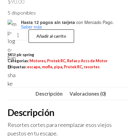
$
90.00
5 disponibles
Hasta 12 pagos sin tarjeta
con Mercado Pago.
Saber más
Protek
Añadir al carrito
RC
Resortes
SKU:
pk-spring
cortos
Categorías:
Motores
,
Protek RC
,
Refas y Accs de Motor
para
Etiquetas:
escape
,
mofle
,
pipa
,
Protek RC
,
resortes
mofle/pipa
cantidad
Descripción
Valoraciones (0)
Descripción
Resortes cortes para reemplazar esos viejos
puestos en tu escape.