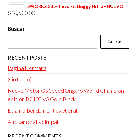
era:
es:
SWORKZ S35-4 evo kit Buggy Nitro - NUEVO
$
16,600.00
$4,800.00.
$4,600.00.
Buscar
Buscar
RECENT POSTS
Pagina Hermana
(sin título)
Nuevo Motor OS Speed Ongaro World Champion
edition B2105 V3 Gold Black
Etiam bibendum elit eget erat
Aliquam erat volutpat
RECENT COMMENTS