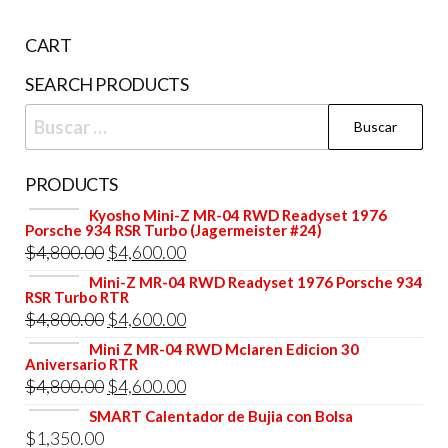
CART
SEARCH PRODUCTS
Buscar:
PRODUCTS
Kyosho Mini-Z MR-04 RWD Readyset 1976
Porsche 934 RSR Turbo (Jagermeister #24)
El
El
$
4,800.00
$
4,600.00
precio
precio
Mini-Z MR-04 RWD Readyset 1976 Porsche 934
RSR Turbo RTR
original
actual
El
El
$
4,800.00
$
4,600.00
era:
es:
precio
precio
Mini Z MR-04 RWD Mclaren Edicion 30
$4,800.00.
$4,600.00.
Aniversario RTR
original
actual
El
El
$
4,800.00
$
4,600.00
era:
es:
precio
precio
SMART Calentador de Bujia con Bolsa
$4,800.00.
$4,600.00.
$
1,350.00
original
actual