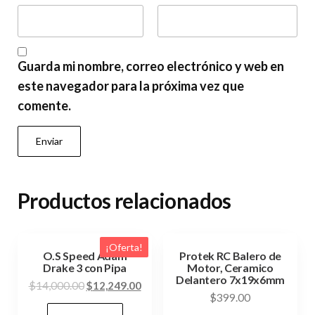
Guarda mi nombre, correo electrónico y web en
este navegador para la próxima vez que
comente.
Productos relacionados
¡Oferta!
O.S Speed Adam
Protek RC Balero de
Drake 3 con Pipa
Motor, Ceramico
Delantero 7x19x6mm
El
El
$
14,000.00
$
12,249.00
$
399.00
precio
precio