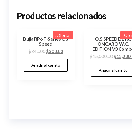
Productos relacionados
¡Oferta!
¡Ofe
Bujia RP6 T-Series OS
O.S.SPEED B2105
Speed
ONGARO W.C.
EDITION V3 Comb
El
El
$
340.00
$
300.00
El
$
15,000.00
$
12,200
precio
precio
precio
Añadir al carrito
original
actual
Añadir al carrito
original
era:
es:
era:
$340.00.
$300.00.
$15,000.