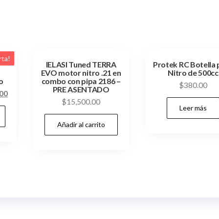
rta!
IELASI Tuned TERRA
Protek RC Botella 
EVO motor nitro .21 en
Nitro de 500cc
o
combo con pipa 2186 –
$
380.00
PRE ASENTADO
El
.00
$
15,500.00
precio
Leer más
actual
Añadir al carrito
es:
00.
$12,200.00.