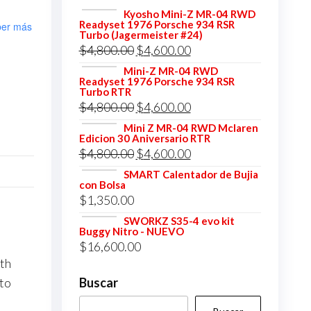
Kyosho Mini-Z MR-04 RWD
Readyset 1976 Porsche 934 RSR
er más
Turbo (Jagermeister #24)
El
El
$
4,800.00
$
4,600.00
precio
precio
Mini-Z MR-04 RWD
Readyset 1976 Porsche 934 RSR
original
actual
Turbo RTR
El
El
$
4,800.00
$
4,600.00
era:
es:
precio
precio
$4,800.00.
$4,600.00.
Mini Z MR-04 RWD Mclaren
Edicion 30 Aniversario RTR
original
actual
El
El
$
4,800.00
$
4,600.00
era:
es:
precio
precio
SMART Calentador de Bujia
$4,800.00.
$4,600.00.
con Bolsa
original
actual
$
1,350.00
era:
es:
SWORKZ S35-4 evo kit
$4,800.00.
$4,600.00.
Buggy Nitro - NUEVO
$
16,600.00
ith
Buscar
 to