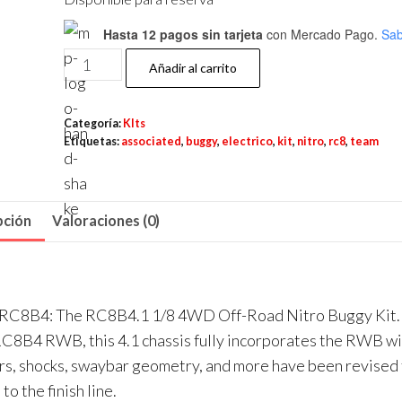
Hasta 12 pagos sin tarjeta
con Mercado Pago.
Sab
Team
Añadir al carrito
Associated
RC8B4.1
Categoría:
KIts
Team
Etiquetas:
associated
,
buggy
,
electrico
,
kit
,
nitro
,
rc8
,
team
1/8
4WD
Off-
pción
Valoraciones (0)
Road
Nitro
Buggy
Kit
ed RC8B4: The RC8B4.1 1/8 4WD Off-Road Nitro Buggy Kit.
-
 RC8B4 RWB, this 4.1 chassis fully incorporates the RWB w
NUEVO
rs, shocks, swaybar geometry, and more have been revised
cantidad
o the finish line.