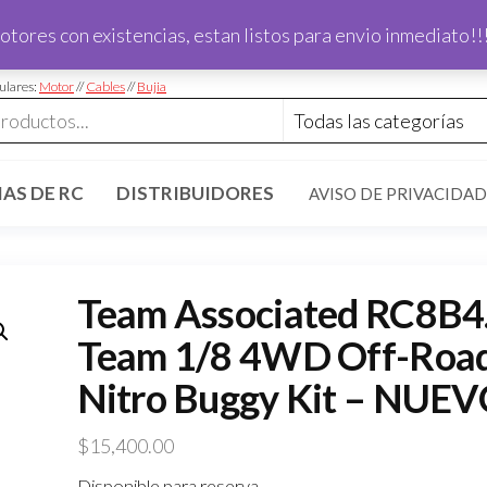
Todo motor en existencia esta listo para entrega
otores con existencias, estan listos para envio inmediato!!
inmediata!!
ulares:
Motor
//
Cables
//
Bujia
AS DE RC
DISTRIBUIDORES
AVISO DE PRIVACIDAD
Team Associated RC8B4
Team 1/8 4WD Off-Roa
Nitro Buggy Kit – NUE
$
15,400.00
Disponible para reserva