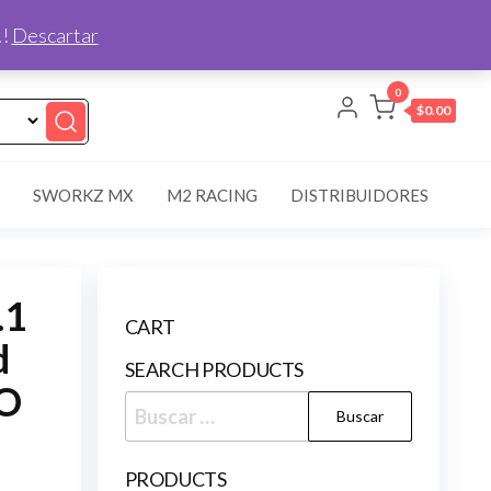
!!
Descartar
0
$0.00
SWORKZ MX
M2 RACING
DISTRIBUIDORES
.1
CART
d
SEARCH PRODUCTS
VO
Buscar:
PRODUCTS