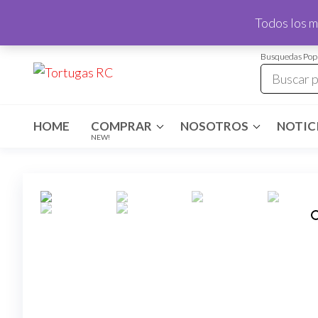
Saltar
Todos los m
al
contenido
Busquedas Pop
Tortugas
Venta de
Cables y
RC
articulos
de RC
HOME
COMPRAR
NOSOTROS
NOTICI
NEW!