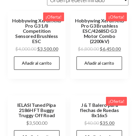
¡Oferta!
¡Oferta!
Hobbywing Xerun XR8
Hobbywing Xerun XR8
Pro G3 1/8
Pro G3 Brushless
Competition
ESC/4268SD G3
Sensored Brushless
Motor Combo
ESC
(2200kV)
El
El
El
El
$
4,000.00
$
3,500.00
$
6,800.00
$
6,450.00
precio
precio
precio
precio
Añadir al carrito
Añadir al carrito
original
actual
original
actual
era:
es:
era:
es:
$4,000.00.
$3,500.00.
$6,800.00.
$6,450
¡Oferta!
IELASI Tuned Pipa
J & T Balero para
2186H FT Buggy
flechas de Ruedas
Truggy Off Road
8x16x5
El
El
$
3,500.00
$
40.00
$
35.00
precio
precio