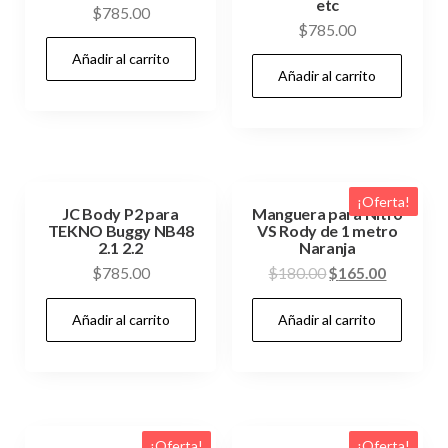
etc
$
785.00
$
785.00
Añadir al carrito
Añadir al carrito
¡Oferta!
JC Body P2 para
Manguera para Nitro
TEKNO Buggy NB48
VS Rody de 1 metro
2.1 2.2
Naranja
El
El
$
785.00
$
180.00
$
165.00
precio
precio
Añadir al carrito
Añadir al carrito
original
actual
era:
es:
$180.00.
$165.00.
¡Oferta!
¡Oferta!