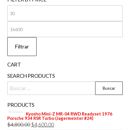
Pre
mí
Pre
má
Filtrar
CART
SEARCH PRODUCTS
Buscar:
PRODUCTS
Kyosho Mini-Z MR-04 RWD Readyset 1976
Porsche 934 RSR Turbo (Jagermeister #24)
El
El
$
4,800.00
$
4,600.00