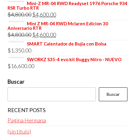
precio
precio
Mini-Z MR-04 RWD Readyset 1976 Porsche 934
RSR Turbo RTR
original
actual
El
El
$
4,800.00
$
4,600.00
era:
es:
precio
precio
Mini Z MR-04 RWD Mclaren Edicion 30
$4,800.00.
$4,600.00.
Aniversario RTR
original
actual
El
El
$
4,800.00
$
4,600.00
era:
es:
precio
precio
SMART Calentador de Bujia con Bolsa
$4,800.00.
$4,600.00.
$
1,350.00
original
actual
era:
es:
SWORKZ S35-4 evo kit Buggy Nitro - NUEVO
$
16,600.00
$4,800.00.
$4,600.00.
Buscar
Buscar
RECENT POSTS
Pagina Hermana
(sin título)