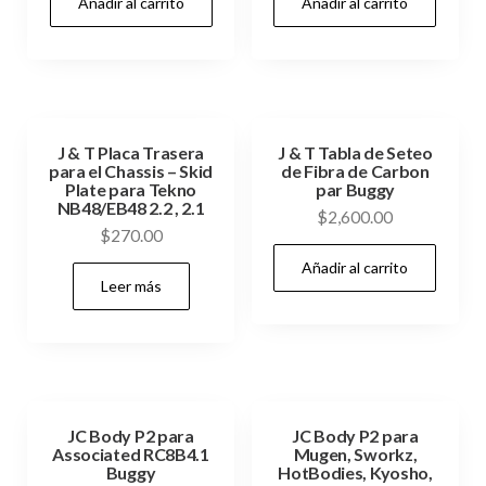
Añadir al carrito
Añadir al carrito
original
actual
era:
es:
$40.00.
$35.00.
J & T Placa Trasera
J & T Tabla de Seteo
para el Chassis – Skid
de Fibra de Carbon
Plate para Tekno
par Buggy
NB48/EB48 2.2 , 2.1
$
2,600.00
$
270.00
Añadir al carrito
Leer más
JC Body P2 para
JC Body P2 para
Associated RC8B4.1
Mugen, Sworkz,
Buggy
HotBodies, Kyosho,