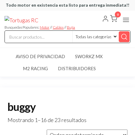
Saltar
Todo motor en existencia esta listo para entrega inmediata!!
al
0
Tortugas
Venta de
contenido
Cables y
RC
articulos
Busquedas Populares:
Motor
//
Cables
//
Bujia
de RC
AVISO DE PRIVACIDAD
SWORKZ MX
M2 RACING
DISTRIBUIDORES
buggy
Mostrando 1–16 de 23 resultados