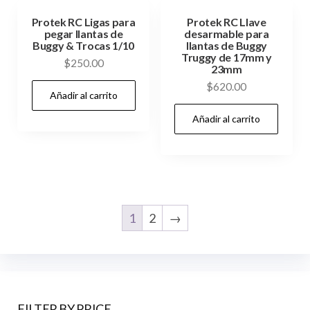
Protek RC Ligas para
Protek RC Llave
pegar llantas de
desarmable para
Buggy & Trocas 1/10
llantas de Buggy
Truggy de 17mm y
$
250.00
23mm
$
620.00
Añadir al carrito
Añadir al carrito
1
2
→
FILTER BY PRICE