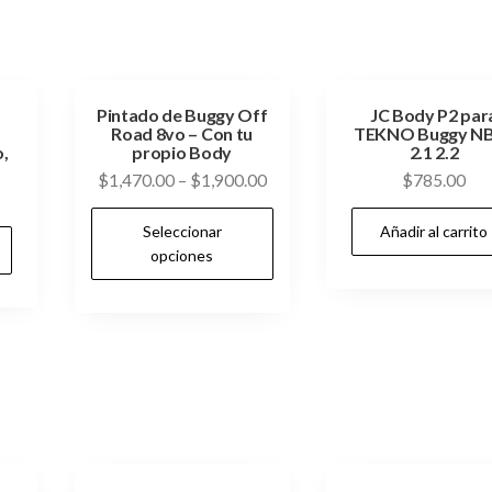
Pintado de Buggy Off
JC Body P2 par
Road 8vo – Con tu
TEKNO Buggy N
,
propio Body
2.1 2.2
$
1,470.00
–
$
1,900.00
$
785.00
Este
Seleccionar
Añadir al carrito
producto
opciones
tiene
múltiples
variantes.
Las
opciones
se
pueden