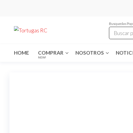
Saltar
al
contenido
Busquedas Pop
Tortugas
Venta de
Cables y
RC
articulos
de RC
HOME
COMPRAR
NOSOTROS
NOTICI
NEW!