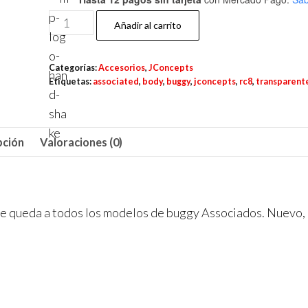
JC
Añadir al carrito
Body
P2
Categorías:
Accesorios
,
JConcepts
para
Etiquetas:
associated
,
body
,
buggy
,
jconcepts
,
rc8
,
transparent
Associated
RC8B4.1
Buggy
pción
Valoraciones (0)
cantidad
queda a todos los modelos de buggy Associados. Nuevo,