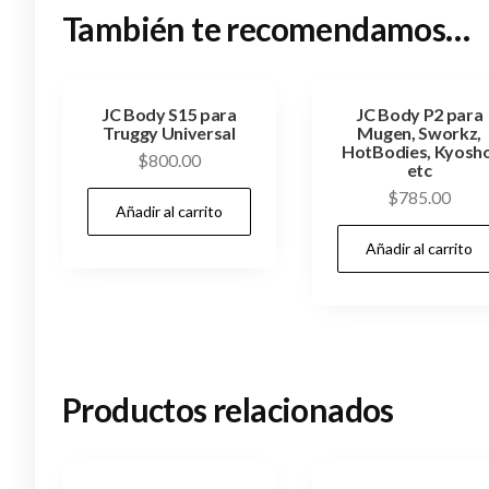
También te recomendamos…
JC Body S15 para
JC Body P2 para
Truggy Universal
Mugen, Sworkz,
HotBodies, Kyosho
$
800.00
etc
$
785.00
Añadir al carrito
Añadir al carrito
Productos relacionados