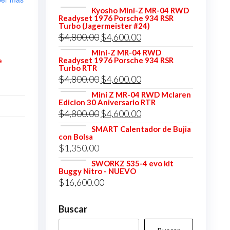
Kyosho Mini-Z MR-04 RWD
Readyset 1976 Porsche 934 RSR
Turbo (Jagermeister #24)
El
El
$
4,800.00
$
4,600.00
precio
precio
Mini-Z MR-04 RWD
Readyset 1976 Porsche 934 RSR
e
original
actual
Turbo RTR
El
El
$
4,800.00
$
4,600.00
era:
es:
precio
precio
$4,800.00.
$4,600.00.
Mini Z MR-04 RWD Mclaren
Edicion 30 Aniversario RTR
original
actual
El
El
$
4,800.00
$
4,600.00
era:
es:
precio
precio
SMART Calentador de Bujia
$4,800.00.
$4,600.00.
con Bolsa
original
actual
$
1,350.00
era:
es:
SWORKZ S35-4 evo kit
$4,800.00.
$4,600.00.
Buggy Nitro - NUEVO
$
16,600.00
Buscar