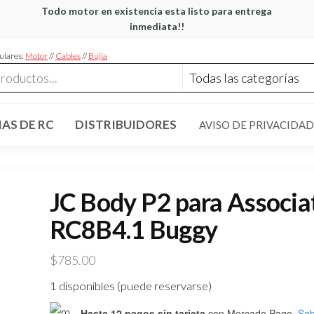
Todo motor en existencia esta listo para entrega
inmediata!!
ulares:
Motor
//
Cables
//
Bujia
AS DE RC
DISTRIBUIDORES
AVISO DE PRIVACIDAD
JC Body P2 para Associa
RC8B4.1 Buggy
$
785.00
1 disponibles (puede reservarse)
Hasta 12 pagos sin tarjeta
con Mercado Pago.
Sab