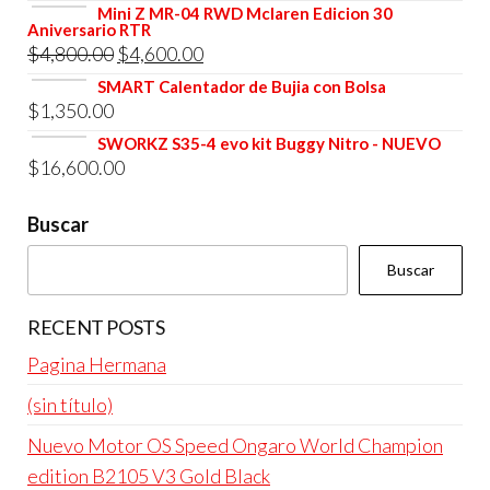
precio
precio
Mini Z MR-04 RWD Mclaren Edicion 30
$4,800.00.
$4,600.00.
Aniversario RTR
original
actual
El
El
$
4,800.00
$
4,600.00
era:
es:
precio
precio
SMART Calentador de Bujia con Bolsa
$4,800.00.
$4,600.00.
$
1,350.00
original
actual
era:
es:
SWORKZ S35-4 evo kit Buggy Nitro - NUEVO
$
16,600.00
$4,800.00.
$4,600.00.
Buscar
Buscar
RECENT POSTS
Pagina Hermana
(sin título)
Nuevo Motor OS Speed Ongaro World Champion
edition B2105 V3 Gold Black