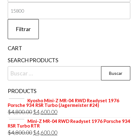
mí
Pre
má
Filtrar
CART
SEARCH PRODUCTS
Buscar:
PRODUCTS
Kyosho Mini-Z MR-04 RWD Readyset 1976
Porsche 934 RSR Turbo (Jagermeister #24)
El
El
$
4,800.00
$
4,600.00
precio
precio
Mini-Z MR-04 RWD Readyset 1976 Porsche 934
RSR Turbo RTR
original
actual
El
El
$
4,800.00
$
4,600.00
era:
es: