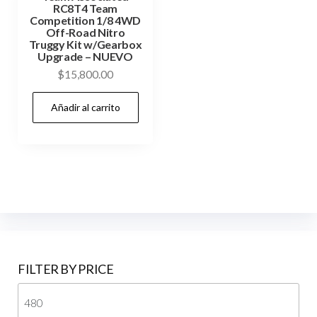
RC8T4 Team
Competition 1/8 4WD
Off-Road Nitro
Truggy Kit w/Gearbox
Upgrade – NUEVO
$
15,800.00
Añadir al carrito
FILTER BY PRICE
Pre