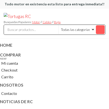
Saltar
Todo motor en existencia esta listo para entrega inmediata!!
al
Tortugas
Venta de
contenido
Cables y
RC
articulos
Busquedas Populares:
Motor
//
Cables
//
Bujia
de RC
HOME
COMPRAR
NEW!
Mi cuenta
Checkout
Carrito
NOSOTROS
Contacto
NOTICIAS DE RC