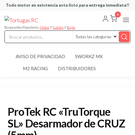
Saltar
Todo motor en existencia esta listo para entrega inmediata!!
al
0
Tortugas
Venta de
contenido
Cables y
RC
articulos
Busquedas Populares:
Motor
//
Cables
//
Bujia
de RC
AVISO DE PRIVACIDAD
SWORKZ MX
M2 RACING
DISTRIBUIDORES
ProTek RC «TruTorque
SL» Desarmador de CRUZ