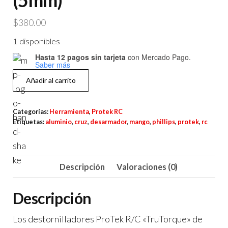
(5mm)
$
380.00
1 disponibles
Hasta 12 pagos sin tarjeta
con Mercado Pago.
Saber más
ProTek
Añadir al carrito
RC
"TruTorque
Categorías:
Herramienta
,
Protek RC
SL"
Etiquetas:
aluminio
,
cruz
,
desarmador
,
mango
,
phillips
,
protek
,
rc
Desarmador
de
CRUZ
Descripción
Valoraciones (0)
(5mm)
cantidad
Descripción
Los destornilladores ProTek R/C «TruTorque» de