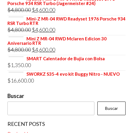
Porsche 934 RSR Turbo (Jagermeister #24)
El
El
$
4,800.00
$
4,600.00
precio
precio
Mini-Z MR-04 RWD Readyset 1976 Porsche 934
RSR Turbo RTR
original
actual
El
El
$
4,800.00
$
4,600.00
era:
es:
precio
precio
Mini Z MR-04 RWD Mclaren Edicion 30
$4,800.00.
$4,600.00.
Aniversario RTR
original
actual
El
El
$
4,800.00
$
4,600.00
era:
es:
precio
precio
SMART Calentador de Bujia con Bolsa
$4,800.00.
$4,600.00.
$
1,350.00
original
actual
era:
es:
SWORKZ S35-4 evo kit Buggy Nitro - NUEVO
$
16,600.00
$4,800.00.
$4,600.00.
Buscar
Buscar
RECENT POSTS