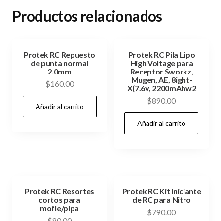
Productos relacionados
Protek RC Repuesto
Protek RC Pila Lipo
de punta normal
High Voltage para
2.0mm
Receptor Sworkz,
Mugen, AE, 8ight-
$
160.00
X(7.6v, 2200mAhw2
$
890.00
Añadir al carrito
Añadir al carrito
Protek RC Resortes
Protek RC Kit Iniciante
cortos para
de RC para Nitro
mofle/pipa
$
790.00
$
90.00