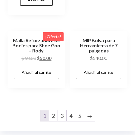
¡Oferta!
Malla Reforzadora de
MIP Bolsa para
Bodies para Shoe Goo
Herramienta de 7
– Rody
pulgadas
El
El
$
60.00
$
50.00
$
540.00
precio
precio
Añadir al carrito
Añadir al carrito
original
actual
era:
es:
$60.00.
$50.00.
1
2
3
4
5
→