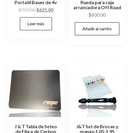
Portatil Bauer de 4v
Rueda para caja
arrancadora Off Road
El
El
$
750.00
$
625.00
$
600.00
precio
precio
Leer más
original
actual
Añadir al carrito
era:
es:
$750.00.
$625.00.
J & T Tabla de Seteo
J&T Set de Brocas y
de Fibra de Carbon
mango 1.05-1.95