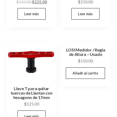
El
El
$
250.00
$
225.00
$
210.00
precio
precio
Leer más
Leer más
original
actual
era:
es:
$250.00.
$225.00.
LOSI Medidor / Regla
de Altura – Usado
$
150.00
Añadir al carrito
Llave T para quitar
tuercas de Llantas con
hexagono de 17mm
$
125.00
Leer más