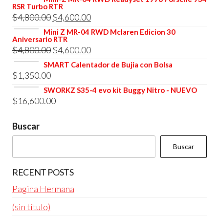
RSR Turbo RTR
original
actual
El
El
$
4,800.00
$
4,600.00
era:
es:
precio
precio
Mini Z MR-04 RWD Mclaren Edicion 30
$4,800.00.
$4,600.00.
Aniversario RTR
original
actual
El
El
$
4,800.00
$
4,600.00
era:
es:
precio
precio
SMART Calentador de Bujia con Bolsa
$4,800.00.
$4,600.00.
$
1,350.00
original
actual
era:
es:
SWORKZ S35-4 evo kit Buggy Nitro - NUEVO
$
16,600.00
$4,800.00.
$4,600.00.
Buscar
Buscar
RECENT POSTS
Pagina Hermana
(sin título)