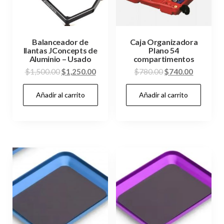
Balanceador de
Caja Organizadora
llantas JConcepts de
Plano 54
Aluminio – Usado
compartimentos
El
El
El
El
$
1,500.00
$
1,250.00
$
780.00
$
740.00
precio
precio
precio
precio
Añadir al carrito
Añadir al carrito
original
actual
original
actual
era:
es:
era:
es:
$1,500.00.
$1,250.00.
$780.00.
$740.00.