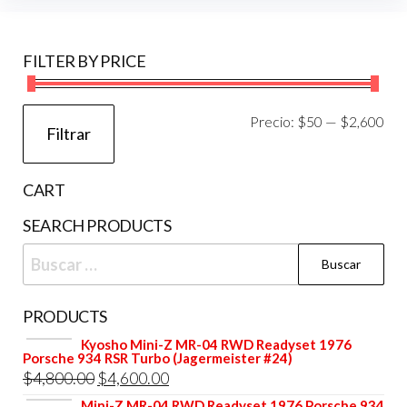
FILTER BY PRICE
Pre
Pre
Precio:
$50
—
$2,600
Filtrar
mí
má
CART
SEARCH PRODUCTS
Buscar:
PRODUCTS
Kyosho Mini-Z MR-04 RWD Readyset 1976
Porsche 934 RSR Turbo (Jagermeister #24)
El
El
$
4,800.00
$
4,600.00
precio
precio
Mini-Z MR-04 RWD Readyset 1976 Porsche 934