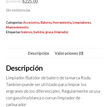
El
El
$
250.00
$
225.00
precio
precio
Sin existencias
original
actual
era:
es:
Categorías:
Accesorios
,
Baleros
,
Herramienta
,
Limpiadores
,
$250.00.
$225.00.
Mantenimiento
Etiquetas:
baleros
,
batidor
,
grasa
,
limpiador
Descripción
Valoraciones (0)
Descripción
Limpiador/Batidor de balero de la marca Rody.
Tambien puede ser utilizado para limpiar los
engranes de los diferenciales. Regularmente se usa
con gasolina blanca o con un limpiador de
carburador