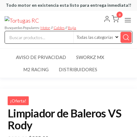
Saltar
Todo motor en existencia esta listo para entrega inmediata!!
al
0
Tortugas
Venta de
contenido
Cables y
RC
articulos
Busquedas Populares:
Motor
//
Cables
//
Bujia
de RC
AVISO DE PRIVACIDAD
SWORKZ MX
M2 RACING
DISTRIBUIDORES
¡Oferta!
Limpiador de Baleros VS
Rody