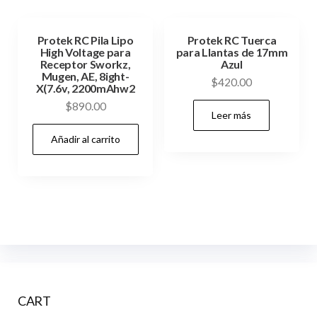
Protek RC Pila Lipo
Protek RC Tuerca
High Voltage para
para Llantas de 17mm
Receptor Sworkz,
Azul
Mugen, AE, 8ight-
$
420.00
X(7.6v, 2200mAhw2
$
890.00
Leer más
Añadir al carrito
CART