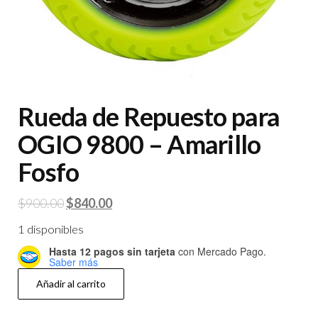
Rueda de Repuesto para
OGIO 9800 – Amarillo
Fosfo
El
El
$
900.00
$
840.00
precio
precio
1 disponibles
original
actual
Hasta 12 pagos sin tarjeta
con Mercado Pago.
era:
es:
Saber más
Rueda
$900.00.
$840.00.
Añadir al carrito
de
Repuesto