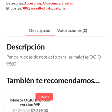
Categorías:
Accesorios
,
Almacenaje
,
Llantas
para
Etiquetas:
9800
,
amarillo
,
fosfo
,
ogio
,
rig
OGIO
9800
-
Descripción
Valoraciones (0)
Amarillo
Fosfo
Descripción
cantidad
Par de ruedas de repuesto para las maletas OGIO
9800
También te recomendamos…
¡Oferta!
Maleta OGIO Rig 9800
version WP
El
El
$
7,800.00
$
7,299.00