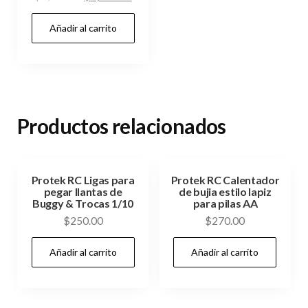
precio
precio
Añadir al carrito
original
actual
era:
es:
$7,800.00.
$7,299.00.
Productos relacionados
Protek RC Ligas para
Protek RC Calentador
pegar llantas de
de bujia estilo lapiz
Buggy & Trocas 1/10
para pilas AA
$
250.00
$
270.00
Añadir al carrito
Añadir al carrito