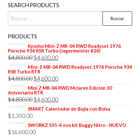
SEARCH PRODUCTS
Buscar:
PRODUCTS
Kyosho Mini-Z MR-04 RWD Readyset 1976
Porsche 934 RSR Turbo (Jagermeister #24)
El
El
$
4,800.00
$
4,600.00
precio
precio
Mini-Z MR-04 RWD Readyset 1976 Porsche 934
RSR Turbo RTR
original
actual
El
El
$
4,800.00
$
4,600.00
era:
es:
precio
precio
Mini Z MR-04 RWD Mclaren Edicion 30
$4,800.00.
$4,600.00.
Aniversario RTR
original
actual
El
El
$
4,800.00
$
4,600.00
era:
es:
precio
precio
SMART Calentador de Bujia con Bolsa
$4,800.00.
$4,600.00.
$
1,350.00
original
actual
era:
es:
SWORKZ S35-4 evo kit Buggy Nitro - NUEVO
$
16,600.00
$4,800.00.
$4,600.00.