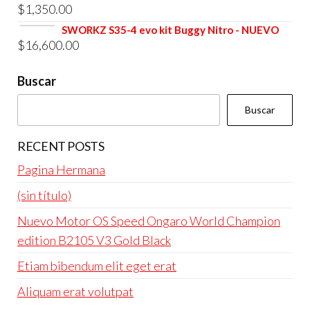
$4,800.00.
$4,600.00.
$
1,350.00
original
actual
era:
es:
SWORKZ S35-4 evo kit Buggy Nitro - NUEVO
$
16,600.00
$4,800.00.
$4,600.00.
Buscar
Buscar
RECENT POSTS
Pagina Hermana
(sin título)
Nuevo Motor OS Speed Ongaro World Champion
edition B2105 V3 Gold Black
Etiam bibendum elit eget erat
Aliquam erat volutpat