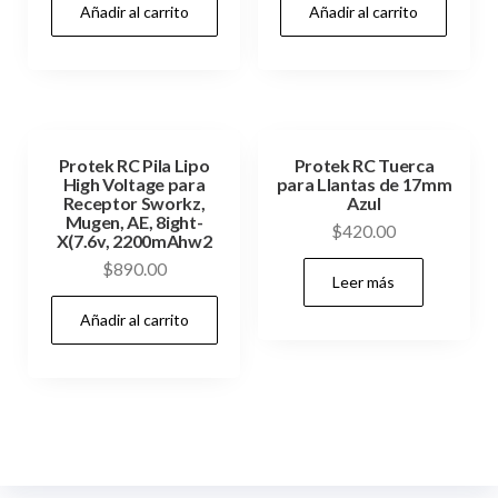
Añadir al carrito
Añadir al carrito
Protek RC Pila Lipo
Protek RC Tuerca
High Voltage para
para Llantas de 17mm
Receptor Sworkz,
Azul
Mugen, AE, 8ight-
$
420.00
X(7.6v, 2200mAhw2
$
890.00
Leer más
Añadir al carrito