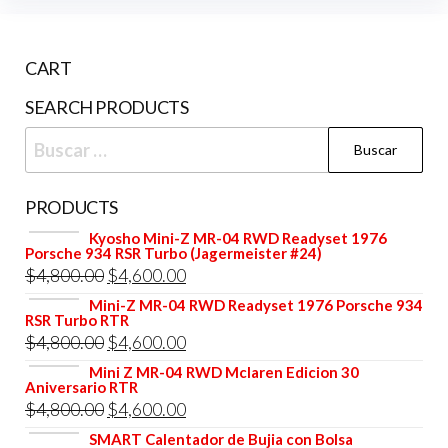
CART
SEARCH PRODUCTS
Buscar:
PRODUCTS
Kyosho Mini-Z MR-04 RWD Readyset 1976
Porsche 934 RSR Turbo (Jagermeister #24)
El
El
$
4,800.00
$
4,600.00
precio
precio
Mini-Z MR-04 RWD Readyset 1976 Porsche 934
RSR Turbo RTR
original
actual
El
El
$
4,800.00
$
4,600.00
era:
es:
precio
precio
Mini Z MR-04 RWD Mclaren Edicion 30
$4,800.00.
$4,600.00.
Aniversario RTR
original
actual
El
El
$
4,800.00
$
4,600.00
era:
es:
precio
precio
SMART Calentador de Bujia con Bolsa