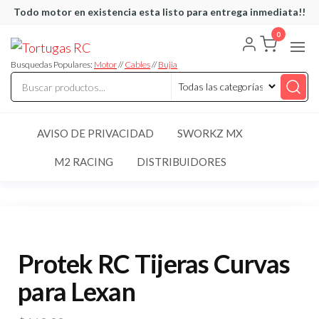
Saltar
Todo motor en existencia esta listo para entrega inmediata!!
al
0
Tortugas
Venta de
contenido
Cables y
RC
articulos
Busquedas Populares:
Motor
//
Cables
//
Bujia
de RC
AVISO DE PRIVACIDAD
SWORKZ MX
M2 RACING
DISTRIBUIDORES
Protek RC Tijeras Curvas
para Lexan