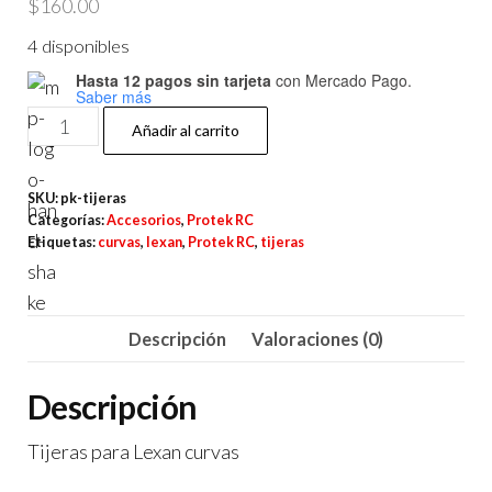
$
160.00
4 disponibles
Hasta 12 pagos sin tarjeta
con Mercado Pago.
Saber más
Protek
Añadir al carrito
RC
Tijeras
SKU:
pk-tijeras
Curvas
Categorías:
Accesorios
,
Protek RC
para
Etiquetas:
curvas
,
lexan
,
Protek RC
,
tijeras
Lexan
cantidad
Descripción
Valoraciones (0)
Descripción
Tijeras para Lexan curvas