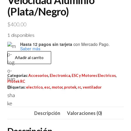
Velocidad Aluminio
(Plata/Negro)
$
400.00
1 disponibles
Hasta 12 pagos sin tarjeta
con Mercado Pago.
Saber más
ProTek
Añadir al carrito
RC
35x35x10mm
Categorías:
Accesorios
,
Electronica
,
ESC y Motores Electricos
,
Ventilador
Protek RC
de
Etiquetas:
electrico
,
esc
,
motor
,
protek
,
rc
,
ventilador
Alta
Velocidad
Aluminio
Descripción
Valoraciones (0)
(Plata/Negro)
cantidad