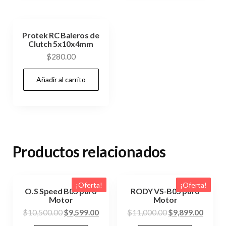
Protek RC Baleros de
Clutch 5x10x4mm
$
280.00
Añadir al carrito
Productos relacionados
¡Oferta!
¡Oferta!
O.S Speed B05 puro
RODY VS-B05 puro
Motor
Motor
El
El
El
El
$
10,500.00
$
9,599.00
$
11,000.00
$
9,899.00
precio
precio
precio
precio