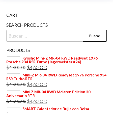
CART
SEARCH PRODUCTS
Buscar:
PRODUCTS
Kyosho Mini-Z MR-04 RWD Readyset 1976
Porsche 934 RSR Turbo (Jagermeister #24)
El
El
$
4,800.00
$
4,600.00
precio
precio
Mini-Z MR-04 RWD Readyset 1976 Porsche 934
RSR Turbo RTR
original
actual
El
El
$
4,800.00
$
4,600.00
era:
es:
precio
precio
Mini Z MR-04 RWD Mclaren Edicion 30
$4,800.00.
$4,600.00.
Aniversario RTR
original
actual
El
El
$
4,800.00
$
4,600.00
era:
es:
precio
precio
SMART Calentador de Bujia con Bolsa
$4,800.00.
$4,600.00.