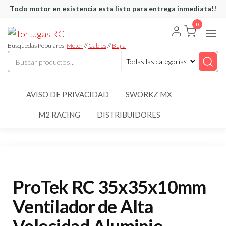
Saltar
Todo motor en existencia esta listo para entrega inmediata!!
al
0
Tortugas
Venta de
contenido
Cables y
RC
articulos
Busquedas Populares:
Motor
//
Cables
//
Bujia
de RC
AVISO DE PRIVACIDAD
SWORKZ MX
M2 RACING
DISTRIBUIDORES
ProTek RC 35x35x10mm
Ventilador de Alta