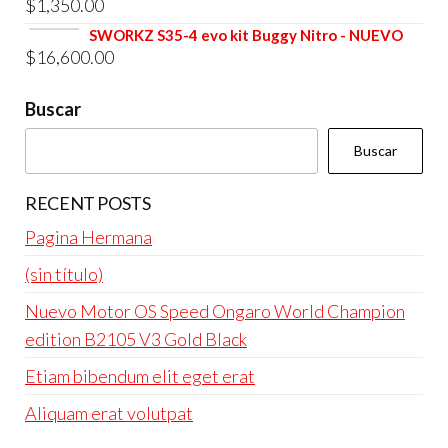
$
1,350.00
original
actual
era:
es:
SWORKZ S35-4 evo kit Buggy Nitro - NUEVO
$
16,600.00
$4,800.00.
$4,600.00.
Buscar
Buscar
RECENT POSTS
Pagina Hermana
(sin título)
Nuevo Motor OS Speed Ongaro World Champion
edition B2105 V3 Gold Black
Etiam bibendum elit eget erat
Aliquam erat volutpat