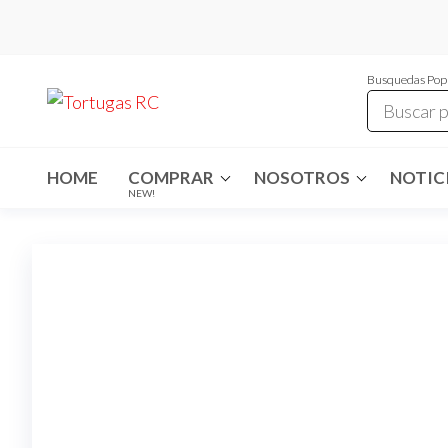
Saltar
al
contenido
Busquedas Pop
Tortugas
Venta de
Cables y
RC
articulos
de RC
HOME
COMPRAR
NOSOTROS
NOTICI
NEW!