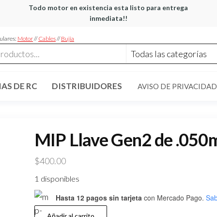
Todo motor en existencia esta listo para entrega
inmediata!!
ulares:
Motor
//
Cables
//
Bujia
AS DE RC
DISTRIBUIDORES
AVISO DE PRIVACIDAD
MIP Llave Gen2 de .05
$
400.00
1 disponibles
Hasta 12 pagos sin tarjeta
con Mercado Pago.
Sab
MIP
Añadir al carrito