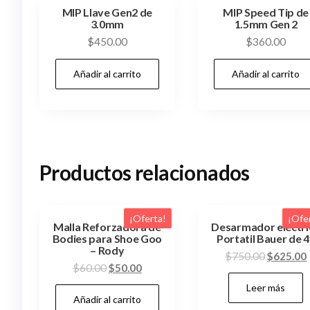
MIP Llave Gen2 de
MIP Speed Tip de
3.0mm
1.5mm Gen 2
$
450.00
$
360.00
Añadir al carrito
Añadir al carrito
Productos relacionados
¡Oferta!
¡Ofe
Malla Reforzadora de
Desarmador electri
Bodies para Shoe Goo
Portatil Bauer de 
– Rody
El
$
750.00
$
625.00
El
El
$
60.00
$
50.00
precio
precio
precio
Leer más
original
Añadir al carrito
original
actual
era: