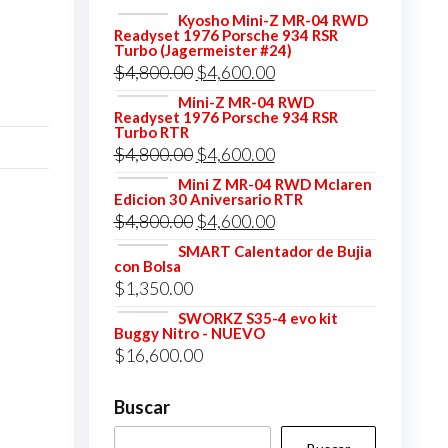
Kyosho Mini-Z MR-04 RWD
Readyset 1976 Porsche 934 RSR
Turbo (Jagermeister #24)
El
El
$
4,800.00
$
4,600.00
precio
precio
Mini-Z MR-04 RWD
Readyset 1976 Porsche 934 RSR
original
actual
Turbo RTR
El
El
$
4,800.00
$
4,600.00
era:
es:
precio
precio
$4,800.00.
$4,600.00.
Mini Z MR-04 RWD Mclaren
Edicion 30 Aniversario RTR
original
actual
El
El
$
4,800.00
$
4,600.00
era:
es:
precio
precio
SMART Calentador de Bujia
$4,800.00.
$4,600.00.
con Bolsa
original
actual
$
1,350.00
era:
es:
SWORKZ S35-4 evo kit
$4,800.00.
$4,600.00.
Buggy Nitro - NUEVO
$
16,600.00
Buscar