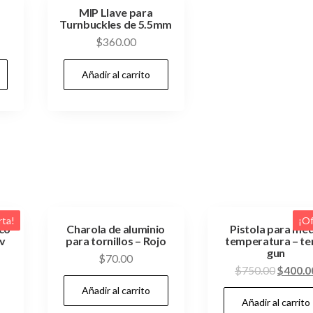
MIP Llave para
Turnbuckles de 5.5mm
$
360.00
Añadir al carrito
rta!
¡Of
co
Charola de aluminio
Pistola para med
4v
para tornillos – Rojo
temperatura – t
gun
El
$
70.00
El
$
750.00
$
400.0
precio
precio
Añadir al carrito
actual
Añadir al carrito
origina
es: