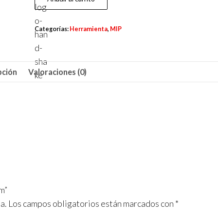
Llave
Gen2
Categorías:
Herramienta
,
MIP
de
.050mm
cantidad
pción
Valoraciones (0)
m”
a.
Los campos obligatorios están marcados con
*