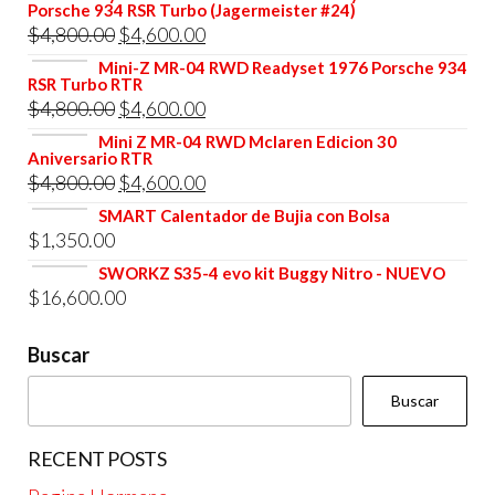
Porsche 934 RSR Turbo (Jagermeister #24)
El
El
$
4,800.00
$
4,600.00
precio
precio
Mini-Z MR-04 RWD Readyset 1976 Porsche 934
RSR Turbo RTR
original
actual
El
El
$
4,800.00
$
4,600.00
era:
es:
precio
precio
Mini Z MR-04 RWD Mclaren Edicion 30
$4,800.00.
$4,600.00.
Aniversario RTR
original
actual
El
El
$
4,800.00
$
4,600.00
era:
es:
precio
precio
SMART Calentador de Bujia con Bolsa
$4,800.00.
$4,600.00.
$
1,350.00
original
actual
era:
es:
SWORKZ S35-4 evo kit Buggy Nitro - NUEVO
$
16,600.00
$4,800.00.
$4,600.00.
Buscar
Buscar
RECENT POSTS