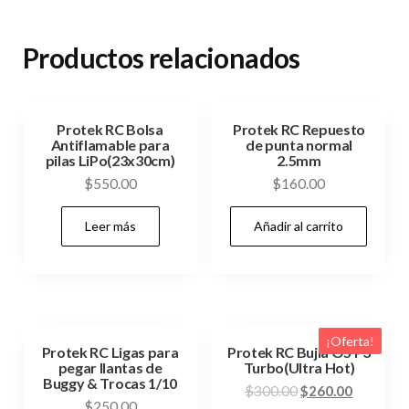
Productos relacionados
Protek RC Bolsa
Protek RC Repuesto
Antiflamable para
de punta normal
pilas LiPo(23x30cm)
2.5mm
$
550.00
$
160.00
Leer más
Añadir al carrito
¡Oferta!
Protek RC Ligas para
Protek RC Bujia OS P3
pegar llantas de
Turbo(Ultra Hot)
Buggy & Trocas 1/10
El
El
$
300.00
$
260.00
$
250.00