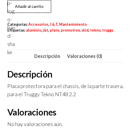
J
Añadir al carrito
&
T
Categorías:
Accesorios
,
J & T
,
Mantenimiento
Placa
Etiquetas:
aluminio
,
j&t
,
plate
,
promotion
,
skid
,
tekno
,
truggy
TRASERA
para
el
Descripción
Valoraciones (0)
Chassis
-
Descripción
Skid
Plate
Placa protectora para el chassis, de la parte trasera,
para
para el Truggy Tekno NT48 2.2
Tekno
Valoraciones
NT48
2.2
No hay valoraciones aún.
cantidad