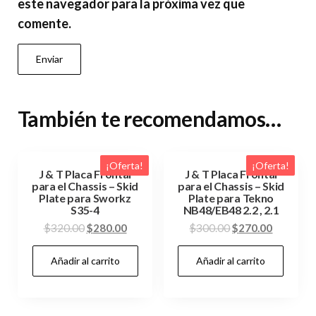
este navegador para la próxima vez que
comente.
También te recomendamos…
¡Oferta!
¡Oferta!
J & T Placa Frontal
J & T Placa Frontal
para el Chassis – Skid
para el Chassis – Skid
Plate para Sworkz
Plate para Tekno
S35-4
NB48/EB48 2.2 , 2.1
El
El
El
El
$
320.00
$
280.00
$
300.00
$
270.00
precio
precio
precio
precio
Añadir al carrito
Añadir al carrito
original
actual
original
actual
era:
es:
era:
es:
$320.00.
$280.00.
$300.00.
$270.00.