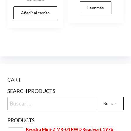
precio
precio
Leer más
original
actual
Añadir al carrito
era:
es:
$300.00.
$260.00.
CART
SEARCH PRODUCTS
Buscar:
PRODUCTS
Kyosho Mini-Z MR-04 RWD Readyset 1976