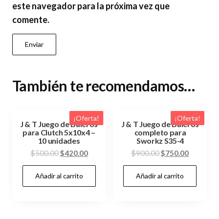
este navegador para la próxima vez que
comente.
También te recomendamos…
¡Oferta!
¡Oferta!
J & T Juego de Baleros
J & T Juego de Baleros
para Clutch 5x10x4 –
completo para
10 unidades
Sworkz S35-4
El
El
El
El
$
500.00
$
420.00
$
900.00
$
750.00
precio
precio
precio
precio
Añadir al carrito
Añadir al carrito
original
actual
original
actual
era:
es:
era:
es:
$500.00.
$420.00.
$900.00.
$750.00.