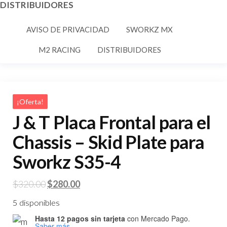
DISTRIBUIDORES
AVISO DE PRIVACIDAD
SWORKZ MX
M2 RACING
DISTRIBUIDORES
¡Oferta!
J & T Placa Frontal para el
Chassis – Skid Plate para
Sworkz S35-4
El
El
$
320.00
$
280.00
precio
precio
5 disponibles
original
actual
Hasta 12 pagos sin tarjeta
con Mercado Pago.
era:
es:
Saber más