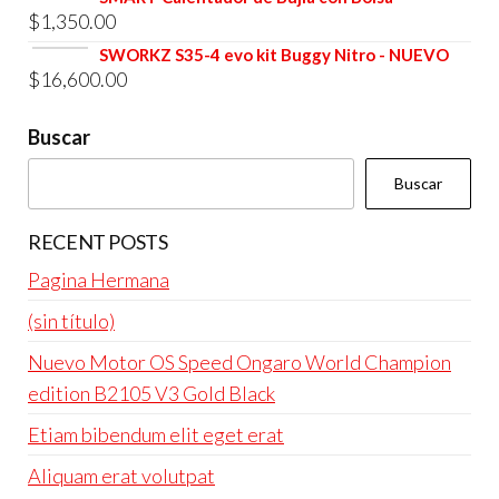
$4,800.00.
$4,600.00.
$
1,350.00
original
actual
era:
es:
SWORKZ S35-4 evo kit Buggy Nitro - NUEVO
$
16,600.00
$4,800.00.
$4,600.00.
Buscar
Buscar
RECENT POSTS
Pagina Hermana
(sin título)
Nuevo Motor OS Speed Ongaro World Champion
edition B2105 V3 Gold Black
Etiam bibendum elit eget erat
Aliquam erat volutpat