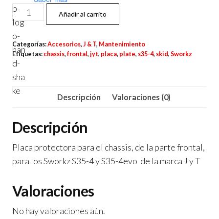
J
$320.00.
$280.00.
Añadir al carrito
&
T
Categorías:
Accesorios
,
J & T
,
Mantenimiento
Placa
Etiquetas:
chassis
,
frontal
,
jyt
,
placa
,
plate
,
s35-4
,
skid
,
Sworkz
Frontal
para
el
Descripción
Valoraciones (0)
Chassis
-
Descripción
Skid
Plate
Placa protectora para el chassis, de la parte frontal,
para
para los Sworkz S35-4 y S35-4evo de la marca J y T
Sworkz
Valoraciones
S35-
4
No hay valoraciones aún.
cantidad