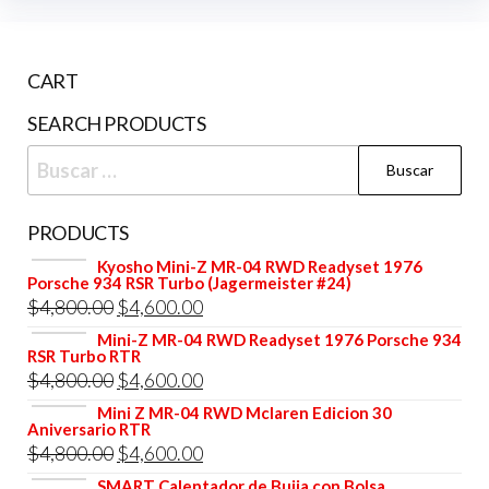
CART
SEARCH PRODUCTS
Buscar:
PRODUCTS
Kyosho Mini-Z MR-04 RWD Readyset 1976
Porsche 934 RSR Turbo (Jagermeister #24)
El
El
$
4,800.00
$
4,600.00
precio
precio
Mini-Z MR-04 RWD Readyset 1976 Porsche 934
RSR Turbo RTR
original
actual
El
El
$
4,800.00
$
4,600.00
era:
es:
precio
precio
Mini Z MR-04 RWD Mclaren Edicion 30
$4,800.00.
$4,600.00.
Aniversario RTR
original
actual
El
El
$
4,800.00
$
4,600.00
era:
es:
precio
precio
SMART Calentador de Bujia con Bolsa