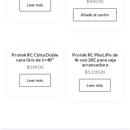
$
400.00
Leer más
original
actual
era:
es:
Añadir al carrito
$300.00.
$260.00.
Protek RC Cinta Doble
Protek RC Pila LiPo de
cara Gris de 1×40″
4s con 20C para caja
arrancadora
$
149.00
$
1,100.00
Leer más
Leer más