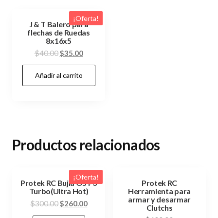
¡Oferta!
J & T Balero para
flechas de Ruedas
8x16x5
El
El
$
40.00
$
35.00
precio
precio
Añadir al carrito
original
actual
era:
es:
$40.00.
$35.00.
Productos relacionados
¡Oferta!
Protek RC Bujia OS P3
Protek RC
Turbo(Ultra Hot)
Herramienta para
armar y desarmar
El
El
$
300.00
$
260.00
Clutchs
precio
precio