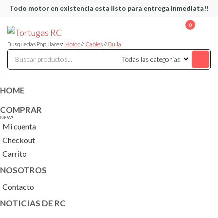
Saltar
Todo motor en existencia esta listo para entrega inmediata!!
al
0
Tortugas
Venta de
contenido
Cables y
RC
articulos
Busquedas Populares:
Motor
//
Cables
//
Bujia
de RC
HOME
COMPRAR
NEW!
Mi cuenta
Checkout
Carrito
NOSOTROS
Contacto
NOTICIAS DE RC