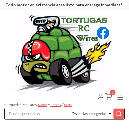
Saltar
Todo motor en existencia esta listo para entrega inmediata!!
al
contenido
0
Tortugas
Venta de
Cables y
RC
articulos
Busquedas Populares:
Motor
//
Cables
//
Bujia
de RC