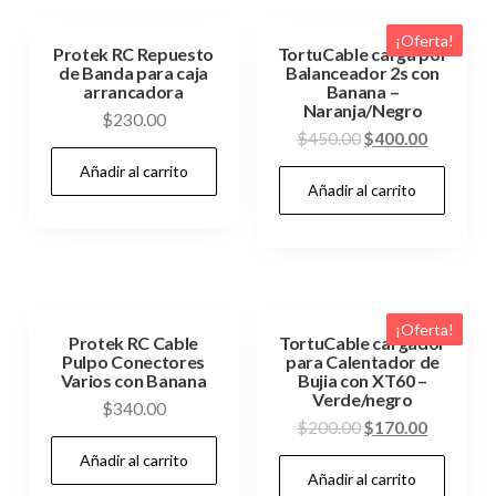
¡Oferta!
Protek RC Repuesto
TortuCable carga por
de Banda para caja
Balanceador 2s con
arrancadora
Banana –
Naranja/Negro
$
230.00
El
El
$
450.00
$
400.00
precio
precio
Añadir al carrito
Añadir al carrito
original
actual
era:
es:
$450.00.
$400.00.
¡Oferta!
Protek RC Cable
TortuCable cargador
Pulpo Conectores
para Calentador de
Varios con Banana
Bujia con XT60 –
Verde/negro
$
340.00
El
El
$
200.00
$
170.00
precio
precio
Añadir al carrito
Añadir al carrito
original
actual