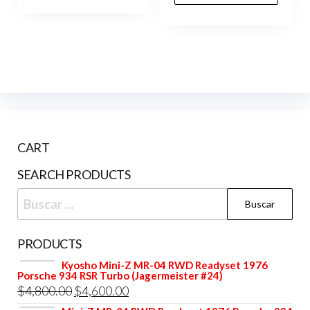
era:
es:
$200.00.
$170.00.
CART
SEARCH PRODUCTS
Buscar:
PRODUCTS
Kyosho Mini-Z MR-04 RWD Readyset 1976
Porsche 934 RSR Turbo (Jagermeister #24)
El
El
$
4,800.00
$
4,600.00
precio
precio