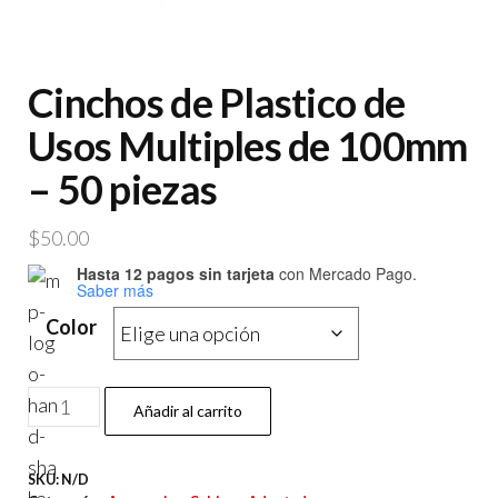
Cinchos de Plastico de
Usos Multiples de 100mm
– 50 piezas
$
50.00
Hasta 12 pagos sin tarjeta
con Mercado Pago.
Saber más
Color
Cinchos
Añadir al carrito
de
Plastico
SKU:
N/D
de