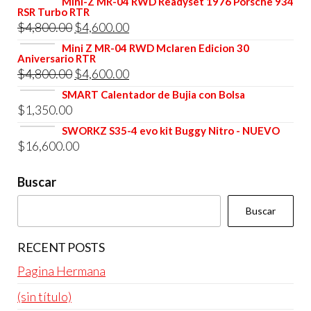
Mini-Z MR-04 RWD Readyset 1976 Porsche 934
RSR Turbo RTR
original
actual
El
El
$
4,800.00
$
4,600.00
era:
es:
precio
precio
Mini Z MR-04 RWD Mclaren Edicion 30
$4,800.00.
$4,600.00.
Aniversario RTR
original
actual
El
El
$
4,800.00
$
4,600.00
era:
es:
precio
precio
SMART Calentador de Bujia con Bolsa
$4,800.00.
$4,600.00.
$
1,350.00
original
actual
era:
es:
SWORKZ S35-4 evo kit Buggy Nitro - NUEVO
$
16,600.00
$4,800.00.
$4,600.00.
Buscar
Buscar
RECENT POSTS
Pagina Hermana
(sin título)