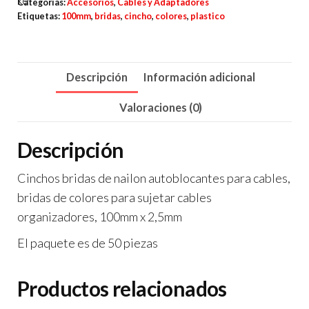
Categorías:
Accesorios
,
Cables y Adaptadores
Usos
Etiquetas:
100mm
,
bridas
,
cincho
,
colores
,
plastico
Multiples
de
100mm
Descripción
Información adicional
-
Valoraciones (0)
50
piezas
Descripción
cantidad
Cinchos bridas de nailon autoblocantes para cables,
bridas de colores para sujetar cables
organizadores, 100mm x 2,5mm
El paquete es de 50 piezas
Productos relacionados