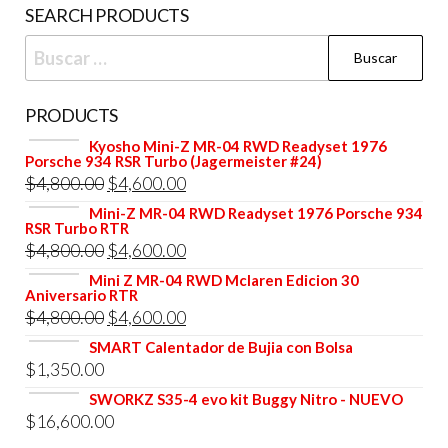
SEARCH PRODUCTS
la
Buscar:
página
de
producto
PRODUCTS
Kyosho Mini-Z MR-04 RWD Readyset 1976
Porsche 934 RSR Turbo (Jagermeister #24)
El
El
$
4,800.00
$
4,600.00
precio
precio
Mini-Z MR-04 RWD Readyset 1976 Porsche 934
RSR Turbo RTR
original
actual
El
El
$
4,800.00
$
4,600.00
era:
es:
precio
precio
Mini Z MR-04 RWD Mclaren Edicion 30
$4,800.00.
$4,600.00.
Aniversario RTR
original
actual
El
El
$
4,800.00
$
4,600.00
era:
es:
precio
precio
SMART Calentador de Bujia con Bolsa
$4,800.00.
$4,600.00.
$
1,350.00
original
actual
era:
es:
SWORKZ S35-4 evo kit Buggy Nitro - NUEVO
$
16,600.00
$4,800.00.
$4,600.00.