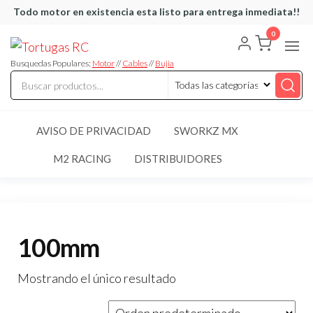
Saltar
Todo motor en existencia esta listo para entrega inmediata!!
al
0
Tortugas
Venta de
contenido
Cables y
RC
articulos
Busquedas Populares:
Motor
//
Cables
//
Bujia
de RC
AVISO DE PRIVACIDAD
SWORKZ MX
M2 RACING
DISTRIBUIDORES
100mm
Mostrando el único resultado