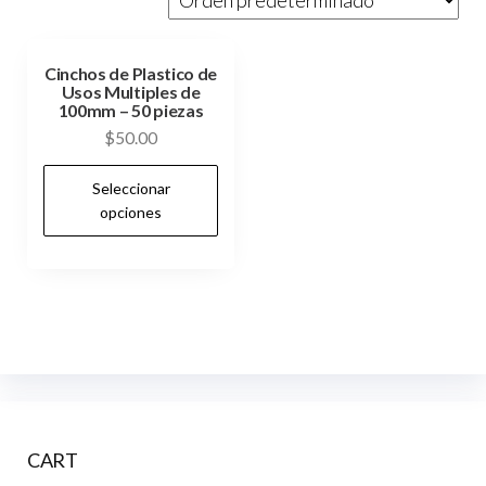
Cinchos de Plastico de
Usos Multiples de
100mm – 50 piezas
$
50.00
Este
Seleccionar
producto
opciones
tiene
múltiples
variantes.
Las
opciones
se
pueden
elegir
CART
en