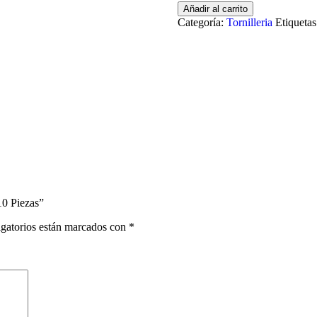
Tornillo
Añadir al carrito
tipo
Categoría:
Tornilleria
Etiquetas
Cilindrico
Allen
M4x25mm
-
10
Piezas
cantidad
10 Piezas”
gatorios están marcados con
*