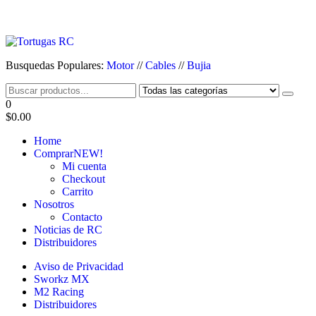
Saltar
al
contenido
Tortugas RC
Venta de Cables y articulos de RC
Busquedas Populares:
Motor
//
Cables
//
Bujia
0
$0.00
Home
Comprar
NEW!
Mi cuenta
Checkout
Carrito
Nosotros
Contacto
Noticias de RC
Distribuidores
Aviso de Privacidad
Sworkz MX
M2 Racing
Distribuidores