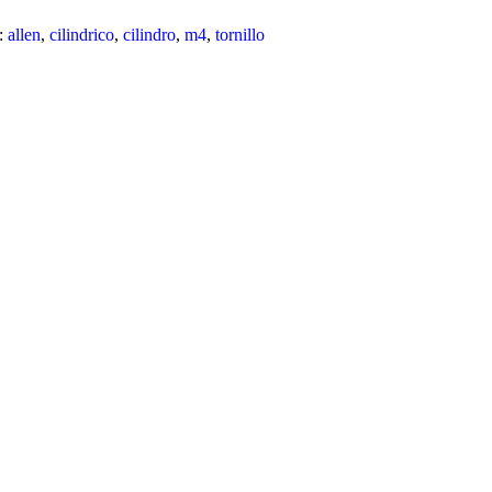
:
allen
,
cilindrico
,
cilindro
,
m4
,
tornillo