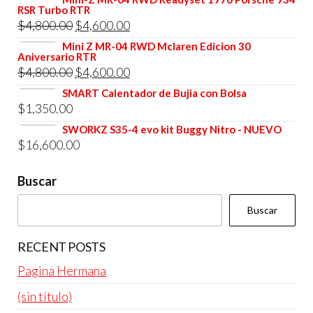
RSR Turbo RTR
original
actual
El
El
$
4,800.00
$
4,600.00
era:
es:
precio
precio
Mini Z MR-04 RWD Mclaren Edicion 30
$4,800.00.
$4,600.00.
Aniversario RTR
original
actual
El
El
$
4,800.00
$
4,600.00
era:
es:
precio
precio
SMART Calentador de Bujia con Bolsa
$4,800.00.
$4,600.00.
$
1,350.00
original
actual
era:
es:
SWORKZ S35-4 evo kit Buggy Nitro - NUEVO
$
16,600.00
$4,800.00.
$4,600.00.
Buscar
Buscar
RECENT POSTS
Pagina Hermana
(sin título)