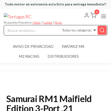
Saltar
Todo motor en existencia esta listo para entrega inmediata!!
al
0
Tortugas
Venta de
contenido
Cables y
RC
articulos
Busquedas Populares:
Motor
//
Cables
//
Bujia
de RC
AVISO DE PRIVACIDAD
SWORKZ MX
M2 RACING
DISTRIBUIDORES
Samurai RM1 Maifield
Edition 3-Port .21