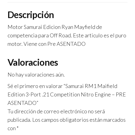
Engine
Descripción
-
PRE
Motor Samurai Edicion Ryan Mayfield de
ASENTADO
competencia para Off Road. Este articulo es el puro
cantidad
motor. Viene con Pre ASENTADO
Valoraciones
No hay valoraciones aún.
Sé el primero en valorar “Samurai RM1 Maifield
Edition 3-Port .21 Competition Nitro Engine – PRE
ASENTADO”
Tu dirección de correo electrónico no será
publicada.
Los campos obligatorios están marcados
con
*