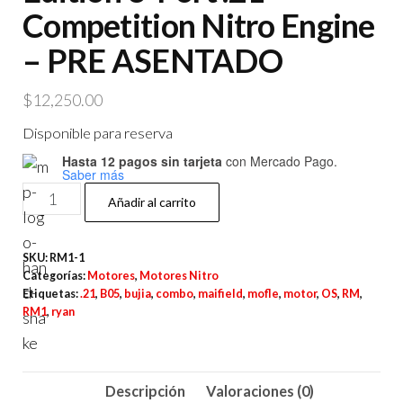
Competition Nitro Engine
– PRE ASENTADO
$
12,250.00
Disponible para reserva
Hasta 12 pagos sin tarjeta
con Mercado Pago.
Saber más
Samurai
Añadir al carrito
RM1
Maifield
SKU:
RM1-1
Edition
Categorías:
Motores
,
Motores Nitro
3-
Etiquetas:
.21
,
B05
,
bujia
,
combo
,
maifield
,
mofle
,
motor
,
OS
,
RM
,
RM1
,
ryan
Port
.21
Competition
Descripción
Valoraciones (0)
Nitro