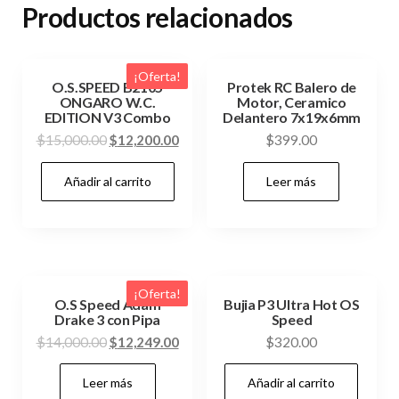
Productos relacionados
¡Oferta!
O.S.SPEED B2105
Protek RC Balero de
ONGARO W.C.
Motor, Ceramico
EDITION V3 Combo
Delantero 7x19x6mm
El
El
$
15,000.00
$
12,200.00
$
399.00
precio
precio
Añadir al carrito
Leer más
original
actual
era:
es:
$15,000.00.
$12,200.00.
¡Oferta!
O.S Speed Adam
Bujia P3 Ultra Hot OS
Drake 3 con Pipa
Speed
El
El
$
14,000.00
$
12,249.00
$
320.00
precio
precio
Leer más
Añadir al carrito
original
actual