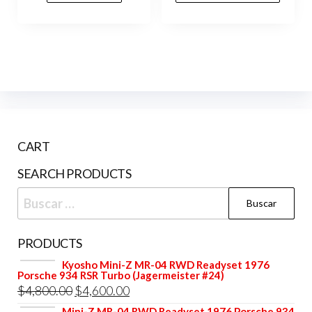
era:
es:
$14,000.00.
$12,249.00.
CART
SEARCH PRODUCTS
Buscar:
PRODUCTS
Kyosho Mini-Z MR-04 RWD Readyset 1976
Porsche 934 RSR Turbo (Jagermeister #24)
El
El
$
4,800.00
$
4,600.00
precio
precio
Mini-Z MR-04 RWD Readyset 1976 Porsche 934