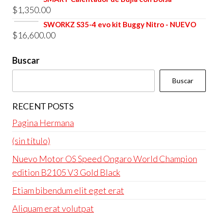
$4,800.00.
$4,600.00.
$
1,350.00
original
actual
era:
es:
SWORKZ S35-4 evo kit Buggy Nitro - NUEVO
$
16,600.00
$4,800.00.
$4,600.00.
Buscar
Buscar
RECENT POSTS
Pagina Hermana
(sin título)
Nuevo Motor OS Speed Ongaro World Champion
edition B2105 V3 Gold Black
Etiam bibendum elit eget erat
Aliquam erat volutpat