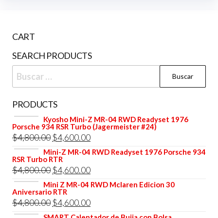
CART
SEARCH PRODUCTS
Buscar:
PRODUCTS
Kyosho Mini-Z MR-04 RWD Readyset 1976
Porsche 934 RSR Turbo (Jagermeister #24)
El
El
$
4,800.00
$
4,600.00
precio
precio
Mini-Z MR-04 RWD Readyset 1976 Porsche 934
RSR Turbo RTR
original
actual
El
El
$
4,800.00
$
4,600.00
era:
es:
precio
precio
Mini Z MR-04 RWD Mclaren Edicion 30
$4,800.00.
$4,600.00.
Aniversario RTR
original
actual
El
El
$
4,800.00
$
4,600.00
era:
es:
precio
precio
SMART Calentador de Bujia con Bolsa