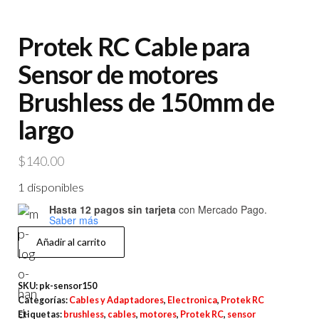
Protek RC Cable para
Sensor de motores
Brushless de 150mm de
largo
$
140.00
1 disponibles
Hasta 12 pagos sin tarjeta
con Mercado Pago.
Saber más
Protek
Añadir al carrito
RC
Cable
SKU:
pk-sensor150
para
Categorías:
Cables y Adaptadores
,
Electronica
,
Protek RC
Sensor
Etiquetas:
brushless
,
cables
,
motores
,
Protek RC
,
sensor