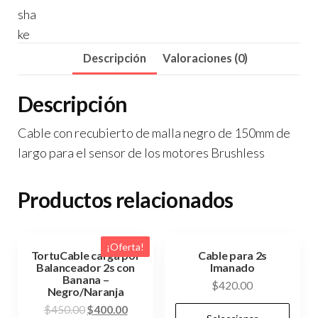
de
motores
Brushless
Descripción
Valoraciones (0)
de
150mm
Descripción
de
Cable con recubierto de malla negro de 150mm de
largo
largo para el sensor de los motores Brushless
cantidad
Productos relacionados
¡Oferta!
TortuCable carga por
Cable para 2s
Balanceador 2s con
Imanado
Banana –
$
420.00
Negro/Naranja
Es
El
El
$
450.00
$
400.00