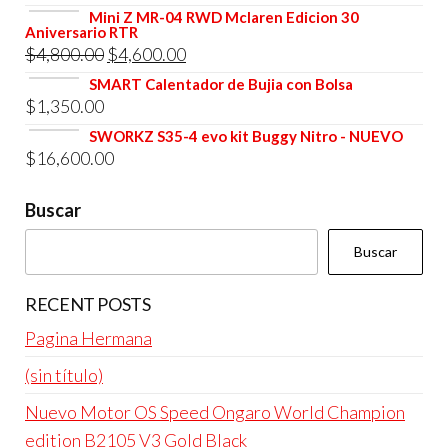
era:
es:
precio
precio
Mini Z MR-04 RWD Mclaren Edicion 30
$4,800.00.
$4,600.00.
Aniversario RTR
original
actual
El
El
$
4,800.00
$
4,600.00
era:
es:
precio
precio
SMART Calentador de Bujia con Bolsa
$4,800.00.
$4,600.00.
$
1,350.00
original
actual
era:
es:
SWORKZ S35-4 evo kit Buggy Nitro - NUEVO
$
16,600.00
$4,800.00.
$4,600.00.
Buscar
Buscar
RECENT POSTS
Pagina Hermana
(sin título)
Nuevo Motor OS Speed Ongaro World Champion
edition B2105 V3 Gold Black