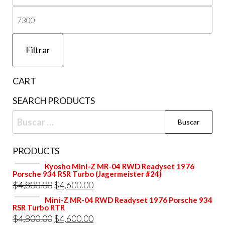
mí
Pre
má
Filtrar
CART
SEARCH PRODUCTS
Buscar:
PRODUCTS
Kyosho Mini-Z MR-04 RWD Readyset 1976
Porsche 934 RSR Turbo (Jagermeister #24)
El
El
$
4,800.00
$
4,600.00
precio
precio
Mini-Z MR-04 RWD Readyset 1976 Porsche 934
RSR Turbo RTR
original
actual
El
El
$
4,800.00
$
4,600.00