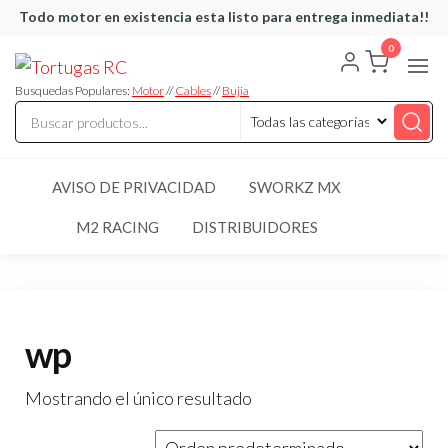
Saltar
Todo motor en existencia esta listo para entrega inmediata!!
al
0
Tortugas
Venta de
contenido
Cables y
RC
articulos
Busquedas Populares:
Motor
//
Cables
//
Bujia
de RC
AVISO DE PRIVACIDAD
SWORKZ MX
M2 RACING
DISTRIBUIDORES
wp
Mostrando el único resultado