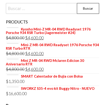
Buscar:
PRODUCTS
Kyosho Mini-Z MR-04 RWD Readyset 1976
Porsche 934 RSR Turbo (Jagermeister #24)
El
El
$
4,800.00
$
4,600.00
precio
precio
Mini-Z MR-04 RWD Readyset 1976 Porsche 934
RSR Turbo RTR
original
actual
El
El
$
4,800.00
$
4,600.00
era:
es:
precio
precio
Mini Z MR-04 RWD Mclaren Edicion 30
$4,800.00.
$4,600.00.
Aniversario RTR
original
actual
El
El
$
4,800.00
$
4,600.00
era:
es:
precio
precio
SMART Calentador de Bujia con Bolsa
$4,800.00.
$4,600.00.
$
1,350.00
original
actual
era:
es:
SWORKZ S35-4 evo kit Buggy Nitro - NUEVO
$
16,600.00
$4,800.00.
$4,600.00.