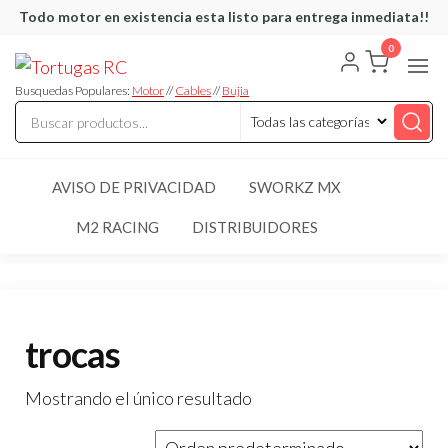
Saltar
Todo motor en existencia esta listo para entrega inmediata!!
al
0
Tortugas
Venta de
contenido
Cables y
RC
articulos
Busquedas Populares:
Motor
//
Cables
//
Bujia
de RC
AVISO DE PRIVACIDAD
SWORKZ MX
M2 RACING
DISTRIBUIDORES
trocas
Mostrando el único resultado