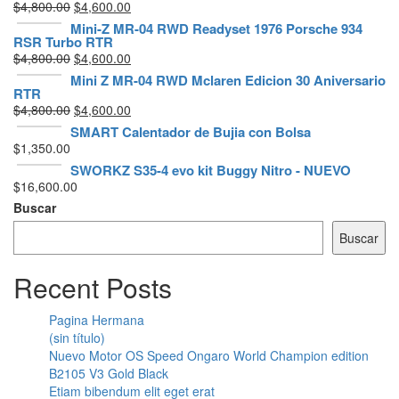
El
El
$
4,800.00
$
4,600.00
precio
precio
Mini-Z MR-04 RWD Readyset 1976 Porsche 934
RSR Turbo RTR
original
actual
El
El
$
4,800.00
$
4,600.00
era:
es:
precio
precio
$4,800.00.
$4,600.00.
Mini Z MR-04 RWD Mclaren Edicion 30 Aniversario
RTR
original
actual
El
El
$
4,800.00
$
4,600.00
era:
es:
precio
precio
$4,800.00.
$4,600.00.
SMART Calentador de Bujia con Bolsa
original
actual
$
1,350.00
era:
es:
SWORKZ S35-4 evo kit Buggy Nitro - NUEVO
$4,800.00.
$4,600.00.
$
16,600.00
Buscar
Buscar
Recent Posts
Pagina Hermana
(sin título)
Nuevo Motor OS Speed Ongaro World Champion edition
B2105 V3 Gold Black
Etiam bibendum elit eget erat