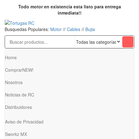
Saltar
Todo motor en existencia esta listo para entrega
al
inmediata!!
contenido
Tortugas RC
Venta de Cables y articulos de RC
Busquedas Populares:
Motor
//
Cables
//
Bujia
Home
Comprar
NEW!
Nosotros
Noticias de RC
Distribuidores
Aviso de Privacidad
Sworkz MX