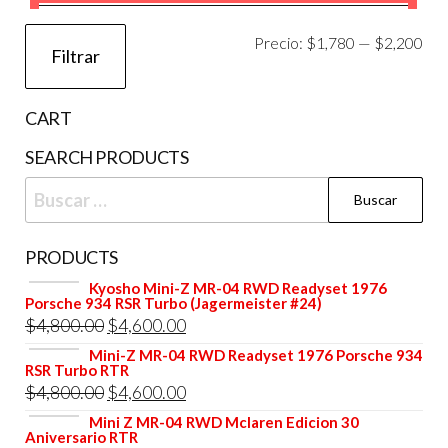
la
Pre
Pre
Precio:
$1,780
—
$2,200
página
Filtrar
de
mí
má
producto
CART
SEARCH PRODUCTS
Buscar:
PRODUCTS
Kyosho Mini-Z MR-04 RWD Readyset 1976
Porsche 934 RSR Turbo (Jagermeister #24)
El
El
$
4,800.00
$
4,600.00
precio
precio
Mini-Z MR-04 RWD Readyset 1976 Porsche 934
RSR Turbo RTR
original
actual
El
El
$
4,800.00
$
4,600.00
era:
es:
precio
precio
Mini Z MR-04 RWD Mclaren Edicion 30
$4,800.00.
$4,600.00.
Aniversario RTR
original
actual