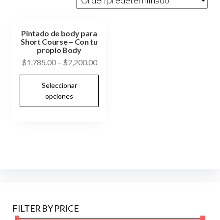
Pintado de body para
Short Course – Con tu
propio Body
$
1,785.00
–
$
2,200.00
Este
Seleccionar
producto
opciones
tiene
múltiples
variantes.
Las
opciones
se
pueden
elegir
FILTER BY PRICE
en