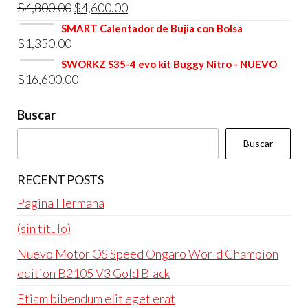
El
El
$
4,800.00
$
4,600.00
era:
es:
precio
precio
SMART Calentador de Bujia con Bolsa
$4,800.00.
$4,600.00.
$
1,350.00
original
actual
era:
es:
SWORKZ S35-4 evo kit Buggy Nitro - NUEVO
$
16,600.00
$4,800.00.
$4,600.00.
Buscar
Buscar
RECENT POSTS
Pagina Hermana
(sin título)
Nuevo Motor OS Speed Ongaro World Champion
edition B2105 V3 Gold Black
Etiam bibendum elit eget erat