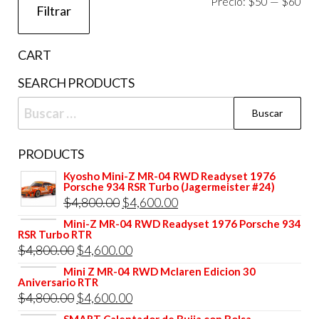
Pre
Pre
Precio:
$50
—
$60
Filtrar
mí
má
CART
SEARCH PRODUCTS
Buscar:
PRODUCTS
Kyosho Mini-Z MR-04 RWD Readyset 1976
Porsche 934 RSR Turbo (Jagermeister #24)
El
El
$
4,800.00
$
4,600.00
precio
precio
Mini-Z MR-04 RWD Readyset 1976 Porsche 934
RSR Turbo RTR
original
actual
El
El
$
4,800.00
$
4,600.00
era:
es:
precio
precio
Mini Z MR-04 RWD Mclaren Edicion 30
$4,800.00.
$4,600.00.
Aniversario RTR
original
actual
El
El
$
4,800.00
$
4,600.00
era:
es:
precio
precio