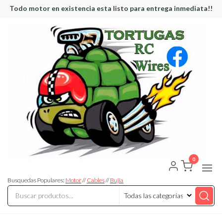
Saltar
Todo motor en existencia esta listo para entrega inmediata!!
al
contenido
0
Tortugas
Venta de
Cables y
RC
articulos
Busquedas Populares:
Motor
//
Cables
//
Bujia
de RC