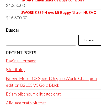
SMART Calentador de Bujia con Bolsa
$4,800.00.
$4,600.00.
$
1,350.00
original
actual
era:
es:
SWORKZ S35-4 evo kit Buggy Nitro - NUEVO
$
16,600.00
$4,800.00.
$4,600.00.
Buscar
Buscar
RECENT POSTS
Pagina Hermana
(sin título)
Nuevo Motor OS Speed Ongaro World Champion
edition B2105 V3 Gold Black
Etiam bibendum elit eget erat
Aliquam erat volutpat