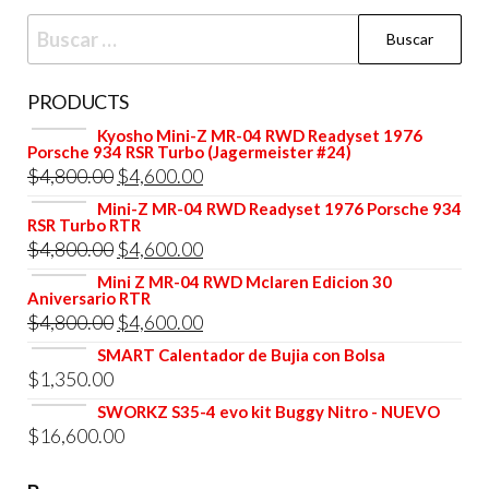
Buscar:
PRODUCTS
Kyosho Mini-Z MR-04 RWD Readyset 1976
Porsche 934 RSR Turbo (Jagermeister #24)
El
El
$
4,800.00
$
4,600.00
precio
precio
Mini-Z MR-04 RWD Readyset 1976 Porsche 934
RSR Turbo RTR
original
actual
El
El
$
4,800.00
$
4,600.00
era:
es:
precio
precio
Mini Z MR-04 RWD Mclaren Edicion 30
$4,800.00.
$4,600.00.
Aniversario RTR
original
actual
El
El
$
4,800.00
$
4,600.00
era:
es:
precio
precio
SMART Calentador de Bujia con Bolsa
$4,800.00.
$4,600.00.
$
1,350.00
original
actual
era:
es:
SWORKZ S35-4 evo kit Buggy Nitro - NUEVO
$
16,600.00
$4,800.00.
$4,600.00.