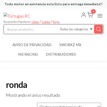
Saltar
Todo motor en existencia esta listo para entrega inmediata!!
al
0
Tortugas
Venta de
contenido
Cables y
RC
articulos
Busquedas Populares:
Motor
//
Cables
//
Bujia
de RC
AVISO DE PRIVACIDAD
SWORKZ MX
M2 RACING
DISTRIBUIDORES
ronda
Mostrando el único resultado