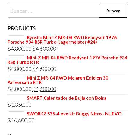
Buscar:
PRODUCTS
Kyosho Mini-Z MR-04 RWD Readyset 1976
Porsche 934 RSR Turbo (Jagermeister #24)
El
El
$
4,800.00
$
4,600.00
precio
precio
Mini-Z MR-04 RWD Readyset 1976 Porsche 934
RSR Turbo RTR
original
actual
El
El
$
4,800.00
$
4,600.00
era:
es:
precio
precio
Mini Z MR-04 RWD Mclaren Edicion 30
$4,800.00.
$4,600.00.
Aniversario RTR
original
actual
El
El
$
4,800.00
$
4,600.00
era:
es:
precio
precio
SMART Calentador de Bujia con Bolsa
$4,800.00.
$4,600.00.
$
1,350.00
original
actual
era:
es:
SWORKZ S35-4 evo kit Buggy Nitro - NUEVO
$
16,600.00
$4,800.00.
$4,600.00.