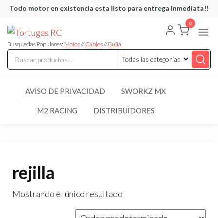
Saltar
Todo motor en existencia esta listo para entrega inmediata!!
al
0
Tortugas
Venta de
contenido
Cables y
RC
articulos
Busquedas Populares:
Motor
//
Cables
//
Bujia
de RC
AVISO DE PRIVACIDAD
SWORKZ MX
M2 RACING
DISTRIBUIDORES
rejilla
Mostrando el único resultado