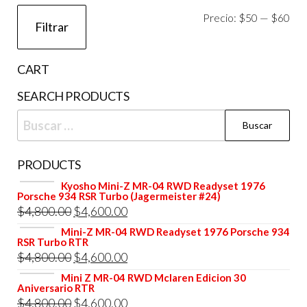
la
Pre
Pre
Precio:
$50
—
$60
página
Filtrar
de
mí
má
producto
CART
SEARCH PRODUCTS
Buscar:
PRODUCTS
Kyosho Mini-Z MR-04 RWD Readyset 1976
Porsche 934 RSR Turbo (Jagermeister #24)
El
El
$
4,800.00
$
4,600.00
precio
precio
Mini-Z MR-04 RWD Readyset 1976 Porsche 934
RSR Turbo RTR
original
actual
El
El
$
4,800.00
$
4,600.00
era:
es:
precio
precio
Mini Z MR-04 RWD Mclaren Edicion 30
$4,800.00.
$4,600.00.
Aniversario RTR
original
actual
El
El
$
4,800.00
$
4,600.00