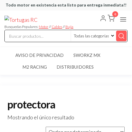
Saltar
Todo motor en existencia esta listo para entrega inmediata!!
al
0
Tortugas
Venta de
contenido
Cables y
RC
articulos
Busquedas Populares:
Motor
//
Cables
//
Bujia
de RC
AVISO DE PRIVACIDAD
SWORKZ MX
M2 RACING
DISTRIBUIDORES
protectora
Mostrando el único resultado