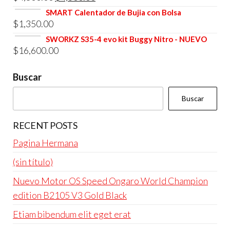
era:
es:
precio
precio
SMART Calentador de Bujia con Bolsa
$4,800.00.
$4,600.00.
$
1,350.00
original
actual
era:
es:
SWORKZ S35-4 evo kit Buggy Nitro - NUEVO
$
16,600.00
$4,800.00.
$4,600.00.
Buscar
Buscar
RECENT POSTS
Pagina Hermana
(sin título)
Nuevo Motor OS Speed Ongaro World Champion
edition B2105 V3 Gold Black
Etiam bibendum elit eget erat