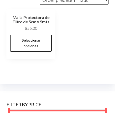
Malla Protectora de
Filtro de 5cm x 5mts
$
55.00
Este
Seleccionar
producto
opciones
tiene
múltiples
variantes.
Las
opciones
se
pueden
elegir
FILTER BY PRICE
en