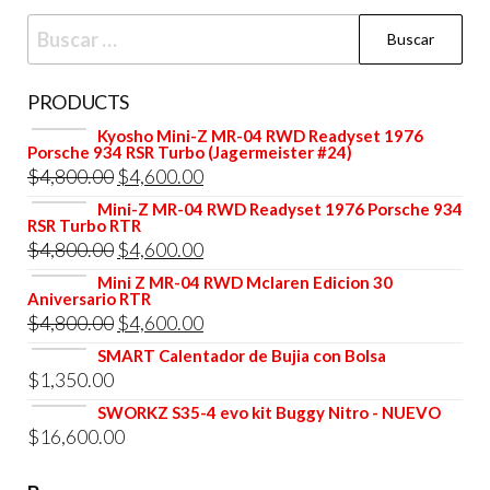
Buscar:
PRODUCTS
Kyosho Mini-Z MR-04 RWD Readyset 1976
Porsche 934 RSR Turbo (Jagermeister #24)
El
El
$
4,800.00
$
4,600.00
precio
precio
Mini-Z MR-04 RWD Readyset 1976 Porsche 934
RSR Turbo RTR
original
actual
El
El
$
4,800.00
$
4,600.00
era:
es:
precio
precio
Mini Z MR-04 RWD Mclaren Edicion 30
$4,800.00.
$4,600.00.
Aniversario RTR
original
actual
El
El
$
4,800.00
$
4,600.00
era:
es:
precio
precio
SMART Calentador de Bujia con Bolsa
$4,800.00.
$4,600.00.
$
1,350.00
original
actual
era:
es:
SWORKZ S35-4 evo kit Buggy Nitro - NUEVO
$
16,600.00
$4,800.00.
$4,600.00.