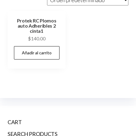
Protek RC Plomos
auto Adheribles 2
cinta1
$
140.00
Añadir al carrito
CART
SEARCH PRODUCTS