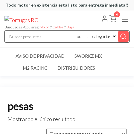
Saltar
Todo motor en existencia esta listo para entrega inmediata!!
al
0
Tortugas
Venta de
contenido
Cables y
RC
articulos
Busquedas Populares:
Motor
//
Cables
//
Bujia
de RC
AVISO DE PRIVACIDAD
SWORKZ MX
M2 RACING
DISTRIBUIDORES
pesas
Mostrando el único resultado