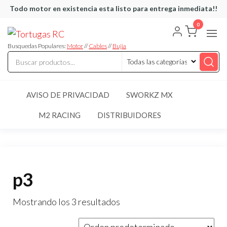
Saltar
Todo motor en existencia esta listo para entrega inmediata!!
al
0
Tortugas
Venta de
contenido
Cables y
RC
articulos
Busquedas Populares:
Motor
//
Cables
//
Bujia
de RC
AVISO DE PRIVACIDAD
SWORKZ MX
M2 RACING
DISTRIBUIDORES
p3
Mostrando los 3 resultados