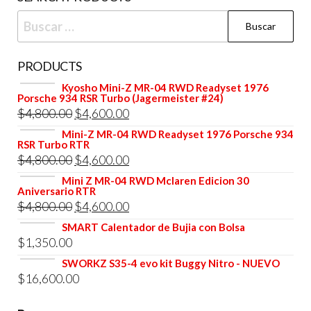
Buscar:
PRODUCTS
Kyosho Mini-Z MR-04 RWD Readyset 1976
Porsche 934 RSR Turbo (Jagermeister #24)
El
El
$
4,800.00
$
4,600.00
precio
precio
Mini-Z MR-04 RWD Readyset 1976 Porsche 934
RSR Turbo RTR
original
actual
El
El
$
4,800.00
$
4,600.00
era:
es:
precio
precio
Mini Z MR-04 RWD Mclaren Edicion 30
$4,800.00.
$4,600.00.
Aniversario RTR
original
actual
El
El
$
4,800.00
$
4,600.00
era:
es:
precio
precio
SMART Calentador de Bujia con Bolsa
$4,800.00.
$4,600.00.
$
1,350.00
original
actual
era:
es:
SWORKZ S35-4 evo kit Buggy Nitro - NUEVO
$
16,600.00
$4,800.00.
$4,600.00.