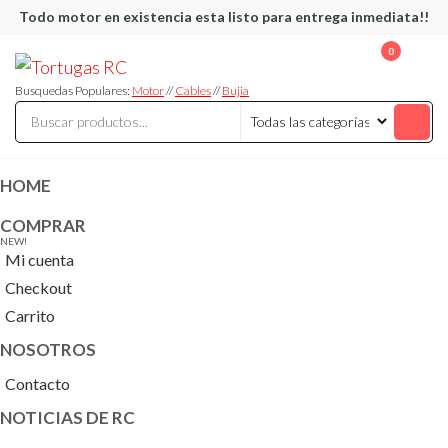
Saltar
Todo motor en existencia esta listo para entrega inmediata!!
al
0
Tortugas
Venta de
contenido
Cables y
RC
articulos
Busquedas Populares:
Motor
//
Cables
//
Bujia
de RC
HOME
COMPRAR
NEW!
Mi cuenta
Checkout
Carrito
NOSOTROS
Contacto
NOTICIAS DE RC