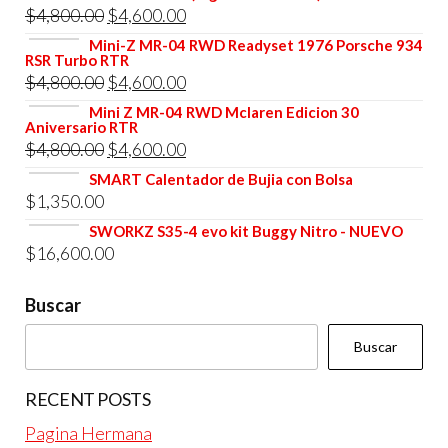
El
El
$
4,800.00
$
4,600.00
precio
precio
Mini-Z MR-04 RWD Readyset 1976 Porsche 934
RSR Turbo RTR
original
actual
El
El
$
4,800.00
$
4,600.00
era:
es:
precio
precio
Mini Z MR-04 RWD Mclaren Edicion 30
$4,800.00.
$4,600.00.
Aniversario RTR
original
actual
El
El
$
4,800.00
$
4,600.00
era:
es:
precio
precio
SMART Calentador de Bujia con Bolsa
$4,800.00.
$4,600.00.
$
1,350.00
original
actual
era:
es:
SWORKZ S35-4 evo kit Buggy Nitro - NUEVO
$
16,600.00
$4,800.00.
$4,600.00.
Buscar
Buscar
RECENT POSTS
Pagina Hermana