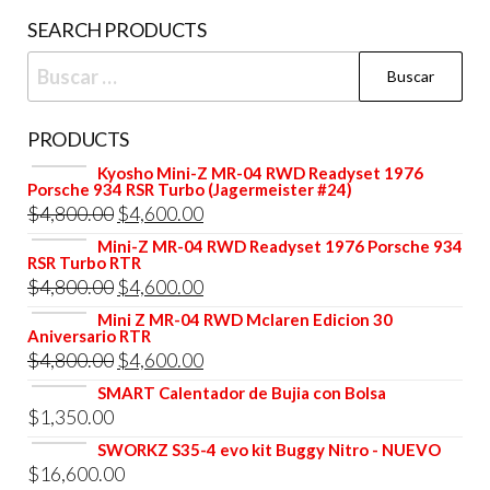
SEARCH PRODUCTS
Buscar:
PRODUCTS
Kyosho Mini-Z MR-04 RWD Readyset 1976
Porsche 934 RSR Turbo (Jagermeister #24)
El
El
$
4,800.00
$
4,600.00
precio
precio
Mini-Z MR-04 RWD Readyset 1976 Porsche 934
RSR Turbo RTR
original
actual
El
El
$
4,800.00
$
4,600.00
era:
es:
precio
precio
Mini Z MR-04 RWD Mclaren Edicion 30
$4,800.00.
$4,600.00.
Aniversario RTR
original
actual
El
El
$
4,800.00
$
4,600.00
era:
es:
precio
precio
SMART Calentador de Bujia con Bolsa
$4,800.00.
$4,600.00.
$
1,350.00
original
actual
era:
es:
SWORKZ S35-4 evo kit Buggy Nitro - NUEVO
$
16,600.00
$4,800.00.
$4,600.00.