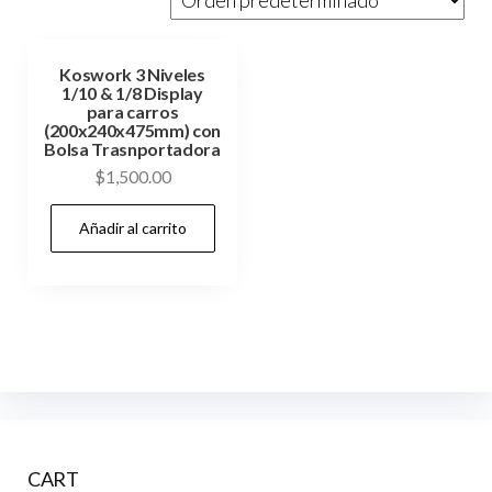
Koswork 3 Niveles
1/10 & 1/8 Display
para carros
(200x240x475mm) con
Bolsa Trasnportadora
$
1,500.00
Añadir al carrito
CART