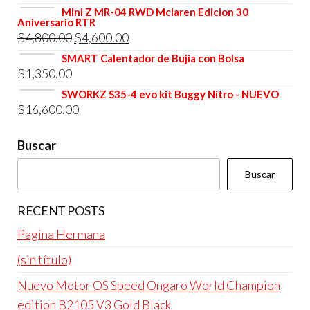
era:
es:
precio
precio
Mini Z MR-04 RWD Mclaren Edicion 30
$4,800.00.
$4,600.00.
Aniversario RTR
original
actual
El
El
$
4,800.00
$
4,600.00
era:
es:
precio
precio
SMART Calentador de Bujia con Bolsa
$4,800.00.
$4,600.00.
$
1,350.00
original
actual
era:
es:
SWORKZ S35-4 evo kit Buggy Nitro - NUEVO
$
16,600.00
$4,800.00.
$4,600.00.
Buscar
Buscar
RECENT POSTS
Pagina Hermana
(sin título)
Nuevo Motor OS Speed Ongaro World Champion
edition B2105 V3 Gold Black