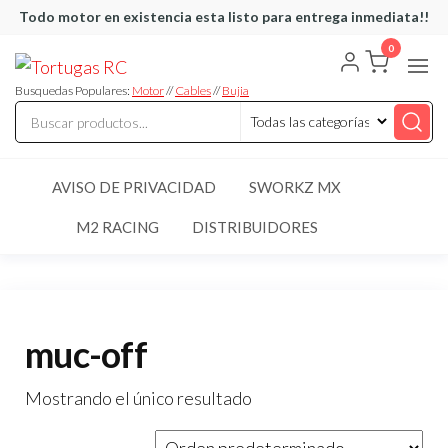
Saltar
Todo motor en existencia esta listo para entrega inmediata!!
al
0
Tortugas
Venta de
contenido
Cables y
RC
articulos
Busquedas Populares:
Motor
//
Cables
//
Bujia
de RC
AVISO DE PRIVACIDAD
SWORKZ MX
M2 RACING
DISTRIBUIDORES
muc-off
Mostrando el único resultado