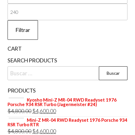
mí
Pre
má
Filtrar
CART
SEARCH PRODUCTS
Buscar:
PRODUCTS
Kyosho Mini-Z MR-04 RWD Readyset 1976
Porsche 934 RSR Turbo (Jagermeister #24)
El
El
$
4,800.00
$
4,600.00
precio
precio
Mini-Z MR-04 RWD Readyset 1976 Porsche 934
RSR Turbo RTR
original
actual
El
El
$
4,800.00
$
4,600.00