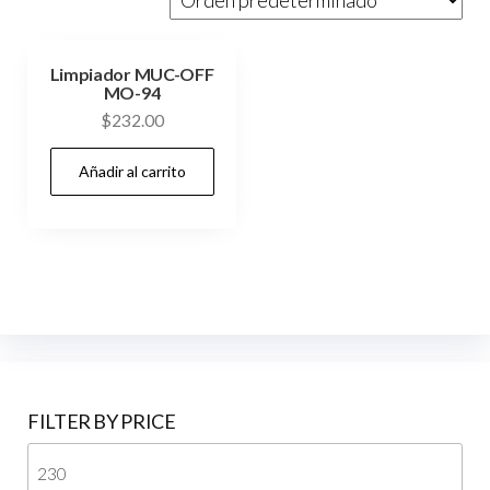
Limpiador MUC-OFF
MO-94
$
232.00
Añadir al carrito
FILTER BY PRICE
Pre