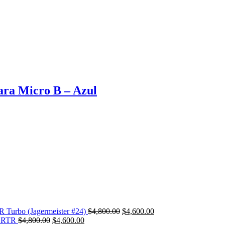
ra Micro B – Azul
El
El
Turbo (Jagermeister #24)
$
4,800.00
$
4,600.00
El
El
precio
precio
o RTR
$
4,800.00
$
4,600.00