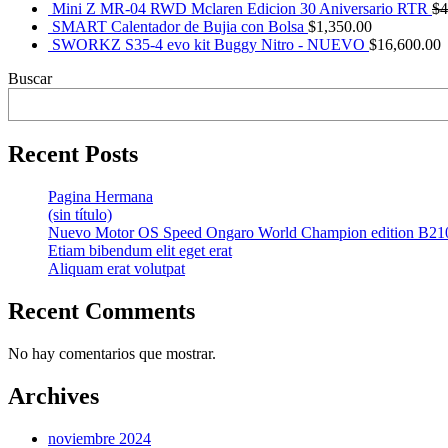
Mini Z MR-04 RWD Mclaren Edicion 30 Aniversario RTR
$
4
SMART Calentador de Bujia con Bolsa
$
1,350.00
SWORKZ S35-4 evo kit Buggy Nitro - NUEVO
$
16,600.00
Buscar
Recent Posts
Pagina Hermana
(sin título)
Nuevo Motor OS Speed Ongaro World Champion edition B21
Etiam bibendum elit eget erat
Aliquam erat volutpat
Recent Comments
No hay comentarios que mostrar.
Archives
noviembre 2024