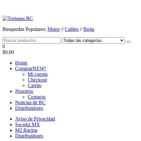
Saltar
al
contenido
Tortugas RC
Venta de Cables y articulos de RC
Busquedas Populares:
Motor
//
Cables
//
Bujia
0
$0.00
Home
Comprar
NEW!
Mi cuenta
Checkout
Carrito
Nosotros
Contacto
Noticias de RC
Distribuidores
Aviso de Privacidad
Sworkz MX
M2 Racing
Distribuidores