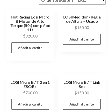
Hot Racing Losi Micro
LOSI Medidor / Regla
B Motor de Alto
de Altura – Usado
Torque (50t) con piñon
$
150.00
11t
$
320.00
Añadir al carrito
Añadir al carrito
LOSI Micro B / T 2 en 1
LOSI Micro B / T Link
ESC/Rx
Set
$
700.00
$
150.00
Añadir al carrito
Añadir al carrito