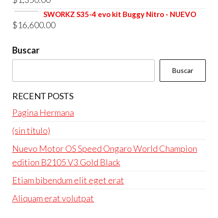
original
actual
era:
es:
SWORKZ S35-4 evo kit Buggy Nitro - NUEVO
$
16,600.00
$4,800.00.
$4,600.00.
Buscar
Buscar
RECENT POSTS
Pagina Hermana
(sin título)
Nuevo Motor OS Speed Ongaro World Champion
edition B2105 V3 Gold Black
Etiam bibendum elit eget erat
Aliquam erat volutpat