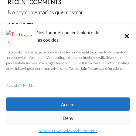
RECENT COMMENTS
No hay comentarios que mostrar.
ARCHIVES
Gestionar el consentimiento de
noviembre 2024
las cookies
abril 2019
To provide the best experiences, we use technologies like cookies to store and/or
access device information. Consenting to these technologies will allow us to
CATEGORIES
process data such as browsing behavior or unique IDs on this site. Not consenting
or withdrawing consent, may adversely affect certain features and functions.
Category #1
Category #2
Aviso de Privacidad
Uncategorized
Accept
Deny
Tema de
EnvoThemes
Aviso de Privacidad
Aviso de Privacidad