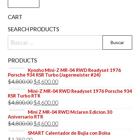
mí
má
CART
SEARCH PRODUCTS
Buscar:
PRODUCTS
Kyosho Mini-Z MR-04 RWD Readyset 1976
Porsche 934 RSR Turbo (Jagermeister #24)
El
El
$
4,800.00
$
4,600.00
precio
precio
Mini-Z MR-04 RWD Readyset 1976 Porsche 934
RSR Turbo RTR
original
actual
El
El
$
4,800.00
$
4,600.00
era:
es:
precio
precio
Mini Z MR-04 RWD Mclaren Edicion 30
$4,800.00.
$4,600.00.
Aniversario RTR
original
actual
El
El
$
4,800.00
$
4,600.00
era:
es:
precio
precio
SMART Calentador de Bujia con Bolsa
$4,800.00.
$4,600.00.
$
1,350.00