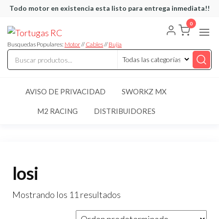
Saltar
Todo motor en existencia esta listo para entrega inmediata!!
al
0
Tortugas
Venta de
contenido
Cables y
RC
articulos
Busquedas Populares:
Motor
//
Cables
//
Bujia
de RC
AVISO DE PRIVACIDAD
SWORKZ MX
M2 RACING
DISTRIBUIDORES
losi
Mostrando los 11 resultados