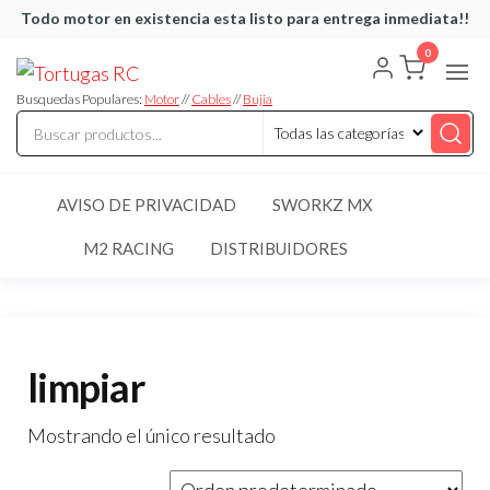
Saltar
Todo motor en existencia esta listo para entrega inmediata!!
al
0
Tortugas
Venta de
contenido
Cables y
RC
articulos
Busquedas Populares:
Motor
//
Cables
//
Bujia
de RC
AVISO DE PRIVACIDAD
SWORKZ MX
M2 RACING
DISTRIBUIDORES
limpiar
Mostrando el único resultado