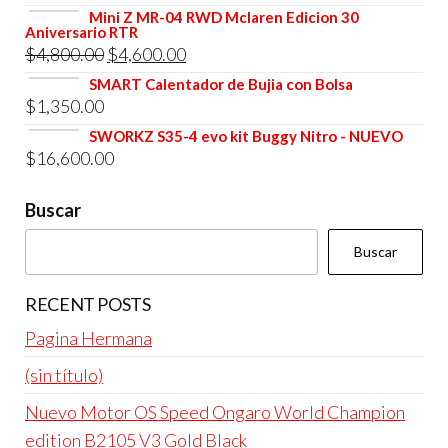
era:
es:
precio
precio
Mini Z MR-04 RWD Mclaren Edicion 30
$4,800.00.
$4,600.00.
Aniversario RTR
original
actual
El
El
$
4,800.00
$
4,600.00
era:
es:
precio
precio
SMART Calentador de Bujia con Bolsa
$4,800.00.
$4,600.00.
$
1,350.00
original
actual
era:
es:
SWORKZ S35-4 evo kit Buggy Nitro - NUEVO
$
16,600.00
$4,800.00.
$4,600.00.
Buscar
Buscar
RECENT POSTS
Pagina Hermana
(sin título)
Nuevo Motor OS Speed Ongaro World Champion
edition B2105 V3 Gold Black