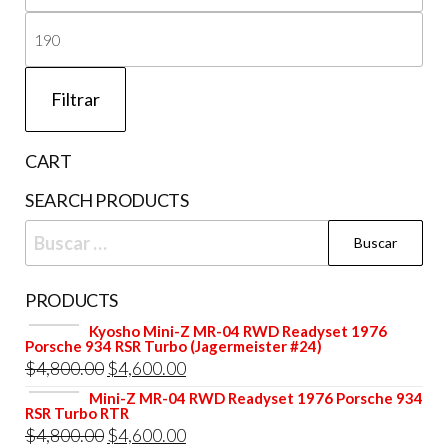
mí
Pre
má
Filtrar
CART
SEARCH PRODUCTS
Buscar:
PRODUCTS
Kyosho Mini-Z MR-04 RWD Readyset 1976
Porsche 934 RSR Turbo (Jagermeister #24)
El
El
$
4,800.00
$
4,600.00
precio
precio
Mini-Z MR-04 RWD Readyset 1976 Porsche 934
RSR Turbo RTR
original
actual
El
El
$
4,800.00
$
4,600.00