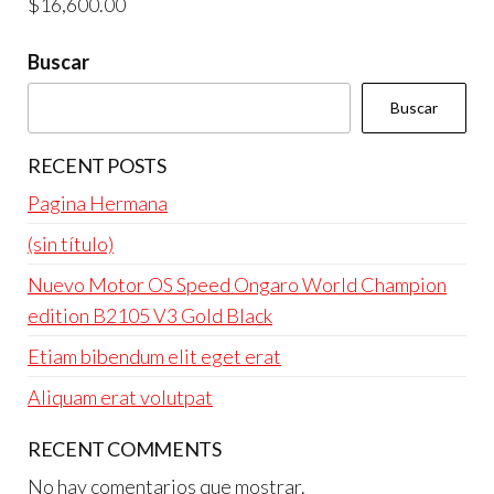
$
16,600.00
$4,800.00.
$4,600.00.
Buscar
Buscar
RECENT POSTS
Pagina Hermana
(sin título)
Nuevo Motor OS Speed Ongaro World Champion
edition B2105 V3 Gold Black
Etiam bibendum elit eget erat
Aliquam erat volutpat
RECENT COMMENTS
No hay comentarios que mostrar.