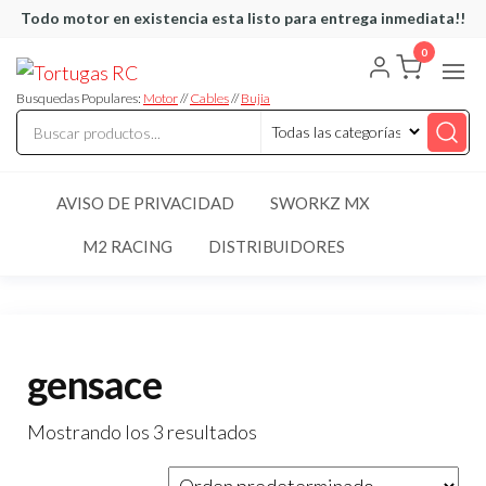
Saltar
Todo motor en existencia esta listo para entrega inmediata!!
al
0
Tortugas
Venta de
contenido
Cables y
RC
articulos
Busquedas Populares:
Motor
//
Cables
//
Bujia
de RC
AVISO DE PRIVACIDAD
SWORKZ MX
M2 RACING
DISTRIBUIDORES
gensace
Mostrando los 3 resultados