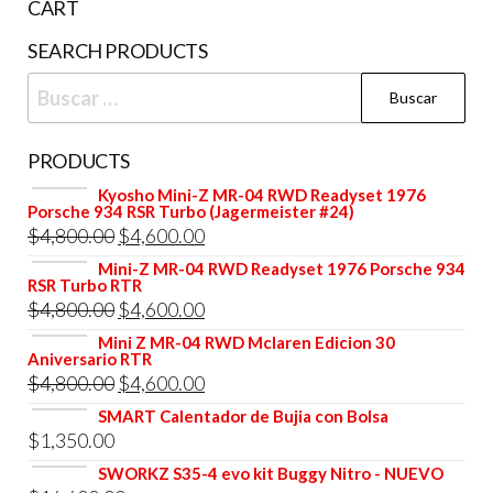
CART
SEARCH PRODUCTS
Buscar:
PRODUCTS
Kyosho Mini-Z MR-04 RWD Readyset 1976
Porsche 934 RSR Turbo (Jagermeister #24)
El
El
$
4,800.00
$
4,600.00
precio
precio
Mini-Z MR-04 RWD Readyset 1976 Porsche 934
RSR Turbo RTR
original
actual
El
El
$
4,800.00
$
4,600.00
era:
es:
precio
precio
Mini Z MR-04 RWD Mclaren Edicion 30
$4,800.00.
$4,600.00.
Aniversario RTR
original
actual
El
El
$
4,800.00
$
4,600.00
era:
es:
precio
precio
SMART Calentador de Bujia con Bolsa
$4,800.00.
$4,600.00.
$
1,350.00
original
actual
era:
es:
SWORKZ S35-4 evo kit Buggy Nitro - NUEVO