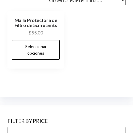
Malla Protectora de
Filtro de 5cm x 5mts
$
55.00
Este
Seleccionar
producto
opciones
tiene
múltiples
variantes.
Las
opciones
se
pueden
elegir
FILTER BY PRICE
en
Pre