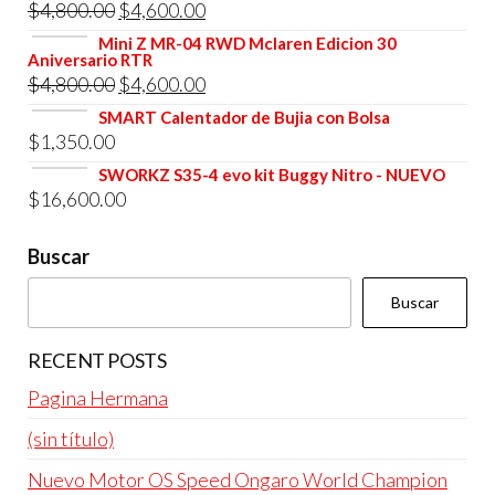
El
El
$
4,800.00
$
4,600.00
era:
es:
precio
precio
Mini Z MR-04 RWD Mclaren Edicion 30
$4,800.00.
$4,600.00.
Aniversario RTR
original
actual
El
El
$
4,800.00
$
4,600.00
era:
es:
precio
precio
SMART Calentador de Bujia con Bolsa
$4,800.00.
$4,600.00.
$
1,350.00
original
actual
era:
es:
SWORKZ S35-4 evo kit Buggy Nitro - NUEVO
$
16,600.00
$4,800.00.
$4,600.00.
Buscar
Buscar
RECENT POSTS
Pagina Hermana
(sin título)
Nuevo Motor OS Speed Ongaro World Champion