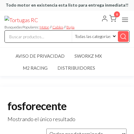
Saltar
Todo motor en existencia esta listo para entrega inmediata!!
al
0
Tortugas
Venta de
contenido
Cables y
RC
articulos
Busquedas Populares:
Motor
//
Cables
//
Bujia
de RC
AVISO DE PRIVACIDAD
SWORKZ MX
M2 RACING
DISTRIBUIDORES
fosforecente
Mostrando el único resultado