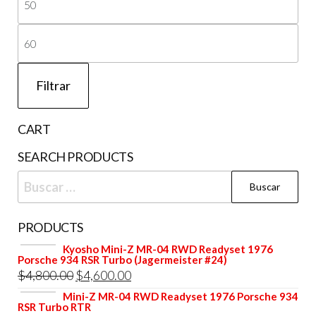
la
página
mí
Pre
de
producto
má
Filtrar
CART
SEARCH PRODUCTS
Buscar:
PRODUCTS
Kyosho Mini-Z MR-04 RWD Readyset 1976
Porsche 934 RSR Turbo (Jagermeister #24)
El
El
$
4,800.00
$
4,600.00
precio
precio
Mini-Z MR-04 RWD Readyset 1976 Porsche 934
RSR Turbo RTR
original
actual