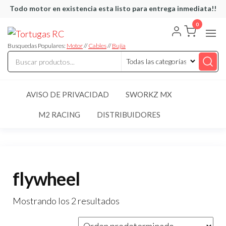
Saltar
Todo motor en existencia esta listo para entrega inmediata!!
al
0
Tortugas
Venta de
contenido
Cables y
RC
articulos
Busquedas Populares:
Motor
//
Cables
//
Bujia
de RC
AVISO DE PRIVACIDAD
SWORKZ MX
M2 RACING
DISTRIBUIDORES
flywheel
Mostrando los 2 resultados