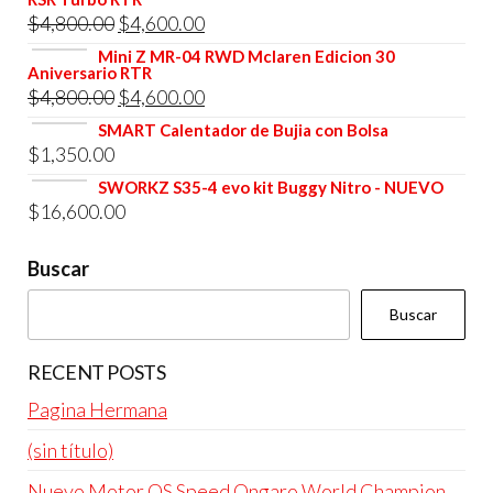
original
actual
El
El
$
4,800.00
$
4,600.00
era:
es:
precio
precio
Mini Z MR-04 RWD Mclaren Edicion 30
$4,800.00.
$4,600.00.
Aniversario RTR
original
actual
El
El
$
4,800.00
$
4,600.00
era:
es:
precio
precio
SMART Calentador de Bujia con Bolsa
$4,800.00.
$4,600.00.
$
1,350.00
original
actual
era:
es:
SWORKZ S35-4 evo kit Buggy Nitro - NUEVO
$
16,600.00
$4,800.00.
$4,600.00.
Buscar
Buscar
RECENT POSTS
Pagina Hermana
(sin título)
Nuevo Motor OS Speed Ongaro World Champion