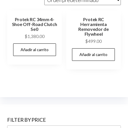
Protek RC 34mm 4-
Protek RC
Shoe Off-Road Clutch
Herramienta
Se0
Removedor de
Flywheel
$
1,380.00
$
499.00
Añadir al carrito
Añadir al carrito
FILTER BY PRICE