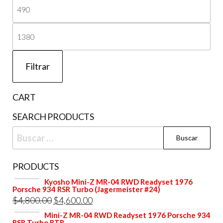
Pre
mí
Pre
má
Filtrar
CART
SEARCH PRODUCTS
Buscar:
PRODUCTS
Kyosho Mini-Z MR-04 RWD Readyset 1976
Porsche 934 RSR Turbo (Jagermeister #24)
El
El
$
4,800.00
$
4,600.00
precio
precio
Mini-Z MR-04 RWD Readyset 1976 Porsche 934
RSR Turbo RTR