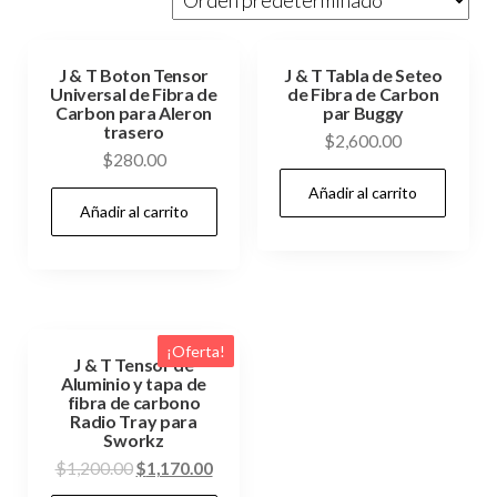
J & T Boton Tensor
J & T Tabla de Seteo
Universal de Fibra de
de Fibra de Carbon
Carbon para Aleron
par Buggy
trasero
$
2,600.00
$
280.00
Añadir al carrito
Añadir al carrito
¡Oferta!
J & T Tensor de
Aluminio y tapa de
fibra de carbono
Radio Tray para
Sworkz
El
El
$
1,200.00
$
1,170.00
precio
precio