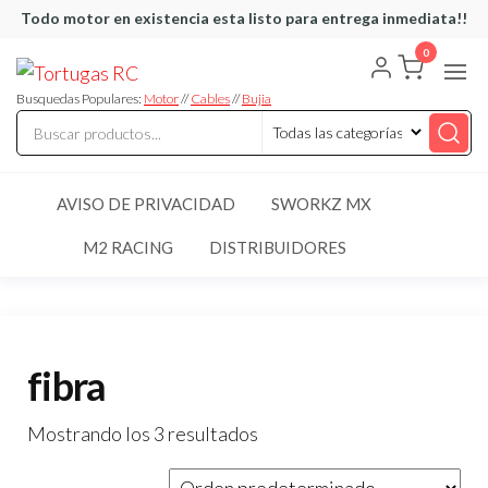
Saltar
Todo motor en existencia esta listo para entrega inmediata!!
al
0
Tortugas
Venta de
contenido
Cables y
RC
articulos
Busquedas Populares:
Motor
//
Cables
//
Bujia
de RC
AVISO DE PRIVACIDAD
SWORKZ MX
M2 RACING
DISTRIBUIDORES
fibra
Mostrando los 3 resultados