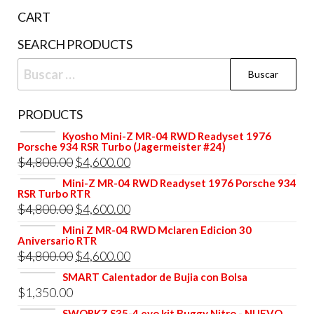
CART
SEARCH PRODUCTS
Buscar:
PRODUCTS
Kyosho Mini-Z MR-04 RWD Readyset 1976
Porsche 934 RSR Turbo (Jagermeister #24)
El
El
$
4,800.00
$
4,600.00
precio
precio
Mini-Z MR-04 RWD Readyset 1976 Porsche 934
RSR Turbo RTR
original
actual
El
El
$
4,800.00
$
4,600.00
era:
es:
precio
precio
Mini Z MR-04 RWD Mclaren Edicion 30
$4,800.00.
$4,600.00.
Aniversario RTR
original
actual
El
El
$
4,800.00
$
4,600.00
era:
es:
precio
precio
SMART Calentador de Bujia con Bolsa
$4,800.00.
$4,600.00.
$
1,350.00
original
actual
SWORKZ S35-4 evo kit Buggy Nitro - NUEVO