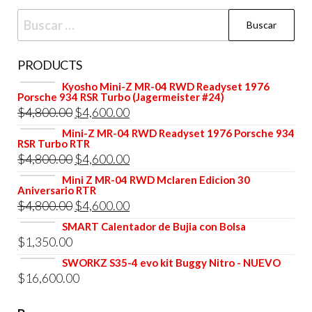
Buscar:
PRODUCTS
Kyosho Mini-Z MR-04 RWD Readyset 1976
Porsche 934 RSR Turbo (Jagermeister #24)
El
El
$
4,800.00
$
4,600.00
precio
precio
Mini-Z MR-04 RWD Readyset 1976 Porsche 934
RSR Turbo RTR
original
actual
El
El
$
4,800.00
$
4,600.00
era:
es:
precio
precio
Mini Z MR-04 RWD Mclaren Edicion 30
$4,800.00.
$4,600.00.
Aniversario RTR
original
actual
El
El
$
4,800.00
$
4,600.00
era:
es:
precio
precio
SMART Calentador de Bujia con Bolsa
$4,800.00.
$4,600.00.
$
1,350.00
original
actual
era:
es:
SWORKZ S35-4 evo kit Buggy Nitro - NUEVO
$
16,600.00
$4,800.00.
$4,600.00.