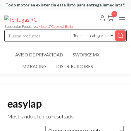
Saltar
Todo motor en existencia esta listo para entrega inmediata!!
al
0
Tortugas
Venta de
contenido
Cables y
RC
articulos
Busquedas Populares:
Motor
//
Cables
//
Bujia
de RC
AVISO DE PRIVACIDAD
SWORKZ MX
M2 RACING
DISTRIBUIDORES
easylap
Mostrando el único resultado