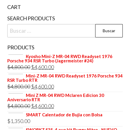
CART
SEARCH PRODUCTS
Buscar:
PRODUCTS
Kyosho Mini-Z MR-04 RWD Readyset 1976
Porsche 934 RSR Turbo (Jagermeister #24)
El
El
$
4,800.00
$
4,600.00
precio
precio
Mini-Z MR-04 RWD Readyset 1976 Porsche 934
RSR Turbo RTR
original
actual
El
El
$
4,800.00
$
4,600.00
era:
es:
precio
precio
Mini Z MR-04 RWD Mclaren Edicion 30
$4,800.00.
$4,600.00.
Aniversario RTR
original
actual
El
El
$
4,800.00
$
4,600.00
era:
es:
precio
precio
SMART Calentador de Bujia con Bolsa
$4,800.00.
$4,600.00.
$
1,350.00
original
actual
SWORKZ S35-4 evo kit Buggy Nitro - NUEVO