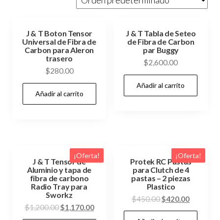
J & T Boton Tensor
J & T Tabla de Seteo
Universal de Fibra de
de Fibra de Carbon
Carbon para Aleron
par Buggy
trasero
$
2,600.00
$
280.00
Añadir al carrito
Añadir al carrito
¡Oferta!
¡Oferta!
J & T Tensor de
Protek RC Pastas
Aluminio y tapa de
para Clutch de 4
fibra de carbono
pastas – 2 piezas
Radio Tray para
Plastico
Sworkz
El
El
$
450.00
$
420.00
El
El
$
1,200.00
$
1,170.00
precio
precio
precio
precio