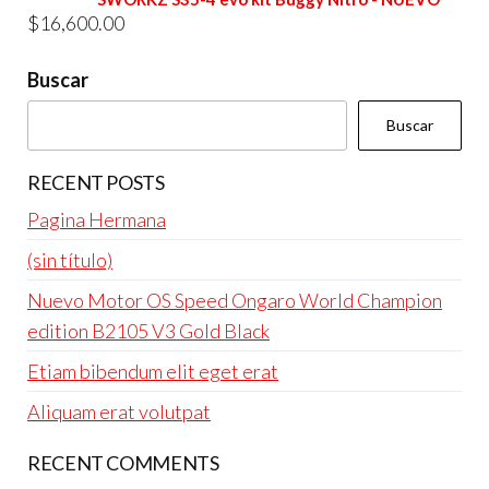
era:
es:
$
16,600.00
$4,800.00.
$4,600.00.
Buscar
Buscar
RECENT POSTS
Pagina Hermana
(sin título)
Nuevo Motor OS Speed Ongaro World Champion
edition B2105 V3 Gold Black
Etiam bibendum elit eget erat
Aliquam erat volutpat
RECENT COMMENTS