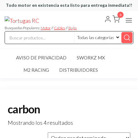
Saltar
Todo motor en existencia esta listo para entrega inmediata!!
al
0
Tortugas
Venta de
contenido
Cables y
RC
articulos
Busquedas Populares:
Motor
//
Cables
//
Bujia
de RC
AVISO DE PRIVACIDAD
SWORKZ MX
M2 RACING
DISTRIBUIDORES
carbon
Mostrando los 4 resultados