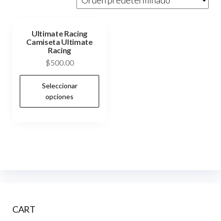
Ultimate Racing
Camiseta Ultimate
Racing
$
500.00
Este
Seleccionar
producto
opciones
tiene
múltiples
variantes.
Las
opciones
se
pueden
elegir
CART
en