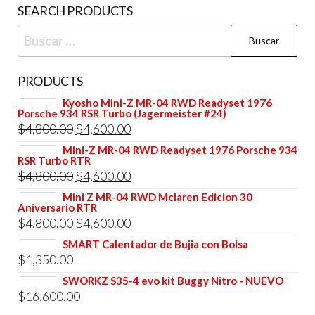
SEARCH PRODUCTS
la
Buscar:
página
de
producto
PRODUCTS
Kyosho Mini-Z MR-04 RWD Readyset 1976
Porsche 934 RSR Turbo (Jagermeister #24)
El
El
$
4,800.00
$
4,600.00
precio
precio
Mini-Z MR-04 RWD Readyset 1976 Porsche 934
RSR Turbo RTR
original
actual
El
El
$
4,800.00
$
4,600.00
era:
es:
precio
precio
Mini Z MR-04 RWD Mclaren Edicion 30
$4,800.00.
$4,600.00.
Aniversario RTR
original
actual
El
El
$
4,800.00
$
4,600.00
era:
es:
precio
precio
SMART Calentador de Bujia con Bolsa
$4,800.00.
$4,600.00.
$
1,350.00
original
actual
era:
es:
SWORKZ S35-4 evo kit Buggy Nitro - NUEVO
$
16,600.00
$4,800.00.
$4,600.00.