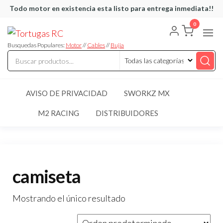
Saltar
Todo motor en existencia esta listo para entrega inmediata!!
al
0
Tortugas
Venta de
contenido
Cables y
RC
articulos
Busquedas Populares:
Motor
//
Cables
//
Bujia
de RC
AVISO DE PRIVACIDAD
SWORKZ MX
M2 RACING
DISTRIBUIDORES
camiseta
Mostrando el único resultado