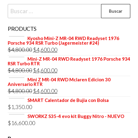
Buscar:
PRODUCTS
Kyosho Mini-Z MR-04 RWD Readyset 1976
Porsche 934 RSR Turbo (Jagermeister #24)
El
El
$
4,800.00
$
4,600.00
precio
precio
Mini-Z MR-04 RWD Readyset 1976 Porsche 934
RSR Turbo RTR
original
actual
El
El
$
4,800.00
$
4,600.00
era:
es:
precio
precio
Mini Z MR-04 RWD Mclaren Edicion 30
$4,800.00.
$4,600.00.
Aniversario RTR
original
actual
El
El
$
4,800.00
$
4,600.00
era:
es:
precio
precio
SMART Calentador de Bujia con Bolsa
$4,800.00.
$4,600.00.
$
1,350.00
original
actual
era:
es:
SWORKZ S35-4 evo kit Buggy Nitro - NUEVO
$
16,600.00
$4,800.00.
$4,600.00.