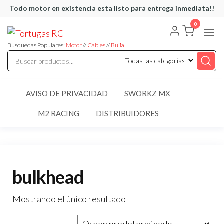
Saltar
Todo motor en existencia esta listo para entrega inmediata!!
al
0
Tortugas
Venta de
contenido
Cables y
RC
articulos
Busquedas Populares:
Motor
//
Cables
//
Bujia
de RC
AVISO DE PRIVACIDAD
SWORKZ MX
M2 RACING
DISTRIBUIDORES
bulkhead
Mostrando el único resultado