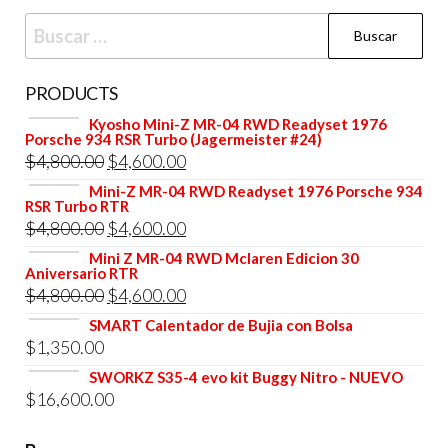
Buscar:
PRODUCTS
Kyosho Mini-Z MR-04 RWD Readyset 1976
Porsche 934 RSR Turbo (Jagermeister #24)
El
El
$
4,800.00
$
4,600.00
precio
precio
Mini-Z MR-04 RWD Readyset 1976 Porsche 934
RSR Turbo RTR
original
actual
El
El
$
4,800.00
$
4,600.00
era:
es:
precio
precio
Mini Z MR-04 RWD Mclaren Edicion 30
$4,800.00.
$4,600.00.
Aniversario RTR
original
actual
El
El
$
4,800.00
$
4,600.00
era:
es:
precio
precio
SMART Calentador de Bujia con Bolsa
$4,800.00.
$4,600.00.
$
1,350.00
original
actual
era:
es:
SWORKZ S35-4 evo kit Buggy Nitro - NUEVO
$
16,600.00
$4,800.00.
$4,600.00.