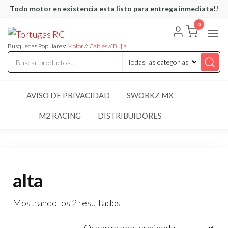
Saltar
Todo motor en existencia esta listo para entrega inmediata!!
al
0
Tortugas
Venta de
contenido
Cables y
RC
articulos
Busquedas Populares:
Motor
//
Cables
//
Bujia
de RC
AVISO DE PRIVACIDAD
SWORKZ MX
M2 RACING
DISTRIBUIDORES
alta
Mostrando los 2 resultados