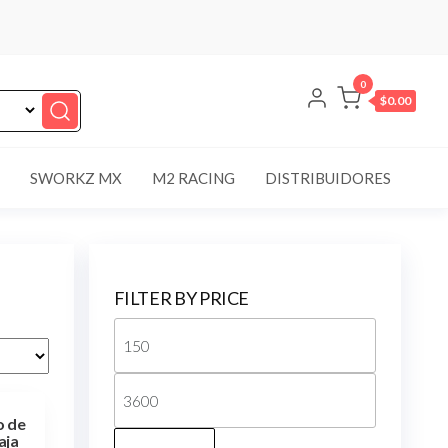
0
$0.00
SWORKZ MX
M2 RACING
DISTRIBUIDORES
FILTER BY PRICE
Precio
mínimo
Precio
o de
máximo
aja