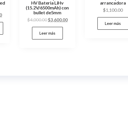
red
HV Bateria LiHv
arrancadora
(15.2V/6500mAh) con
$
1,100.00
bullet de5mm
El
0
El
El
$
4,000.00
$
3,600.00
precio
Leer más
precio
precio
actual
Leer más
original
actual
es:
era:
es:
0.
$3,500.00.
$4,000.00.
$3,600.00.