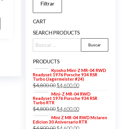
Filtrar
CART
SEARCH PRODUCTS
Buscar:
PRODUCTS
Kyosho Mini-Z MR-04 RWD
Readyset 1976 Porsche 934 RSR
Turbo (Jagermeister #24)
El
El
$
4,800.00
$
4,600.00
precio
precio
Mini-Z MR-04 RWD
Readyset 1976 Porsche 934 RSR
original
actual
Turbo RTR
El
El
$
4,800.00
$
4,600.00
era:
es:
precio
precio
$4,800.00.
$4,600.00.
Mini Z MR-04 RWD Mclaren
Edicion 30 Aniversario RTR
original
actual
El
El
$
4,800.00
$
4,600.00