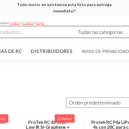
Todo motor en existencia esta listo para entrega
inmediata!!
ulares:
Motor
//
Cables
//
Bujia
AS DE RC
DISTRIBUIDORES
AVISO DE PRIVACIDAD
rta!
¡Oferta!
R8
ProTek RC 4S 120C
Protek RC Pila LiP
Low IR Si-Graphene +
4s con 20C para c