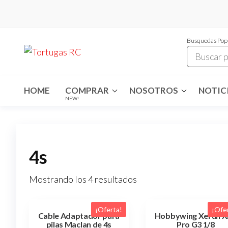
Saltar
al
contenido
Busquedas Pop
Tortugas
Venta de
Cables y
RC
articulos
de RC
HOME
COMPRAR
NOSOTROS
NOTICI
NEW!
4s
Mostrando los 4 resultados
¡Oferta!
¡Ofe
Cable Adaptador para
Hobbywing Xerun X
pilas Maclan de 4s
Pro G3 1/8