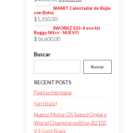
era:
es:
precio
precio
SMART Calentador de Bujia
$4,800.00.
$4,600.00.
con Bolsa
original
actual
$
1,350.00
era:
es:
SWORKZ S35-4 evo kit
$4,800.00.
$4,600.00.
Buggy Nitro - NUEVO
$
16,600.00
Buscar
Buscar
RECENT POSTS
Pagina Hermana
(sin título)
Nuevo Motor OS Speed Ongaro
World Champion edition B2105
V3 Gold Black