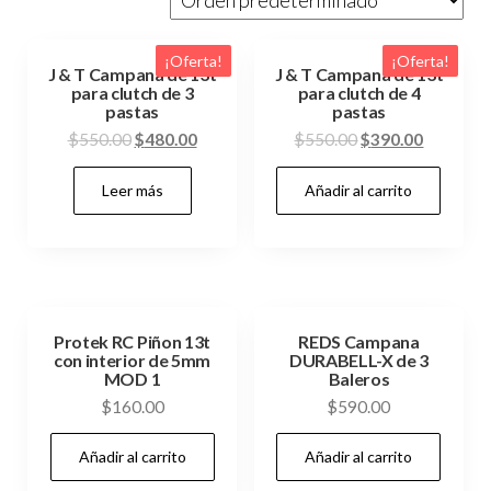
¡Oferta!
¡Oferta!
J & T Campana de 13t
J & T Campana de 13t
para clutch de 3
para clutch de 4
pastas
pastas
El
El
El
El
$
550.00
$
480.00
$
550.00
$
390.00
precio
precio
precio
precio
Leer más
Añadir al carrito
original
actual
original
actual
era:
es:
era:
es:
$550.00.
$480.00.
$550.00.
$390.00.
Protek RC Piñon 13t
REDS Campana
con interior de 5mm
DURABELL-X de 3
MOD 1
Baleros
$
160.00
$
590.00
Añadir al carrito
Añadir al carrito