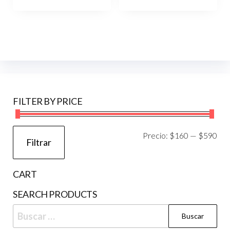
FILTER BY PRICE
Pre
Pre
Precio:
$160
—
$590
Filtrar
mí
má
CART
SEARCH PRODUCTS
Buscar: