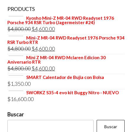
PRODUCTS
Kyosho Mini-Z MR-04 RWD Readyset 1976
Porsche 934 RSR Turbo (Jagermeister #24)
El
El
$
4,800.00
$
4,600.00
precio
precio
Mini-Z MR-04 RWD Readyset 1976 Porsche 934
RSR Turbo RTR
original
actual
El
El
$
4,800.00
$
4,600.00
era:
es:
precio
precio
Mini Z MR-04 RWD Mclaren Edicion 30
$4,800.00.
$4,600.00.
Aniversario RTR
original
actual
El
El
$
4,800.00
$
4,600.00
era:
es:
precio
precio
SMART Calentador de Bujia con Bolsa
$4,800.00.
$4,600.00.
$
1,350.00
original
actual
era:
es:
SWORKZ S35-4 evo kit Buggy Nitro - NUEVO
$
16,600.00
$4,800.00.
$4,600.00.
Buscar
Buscar