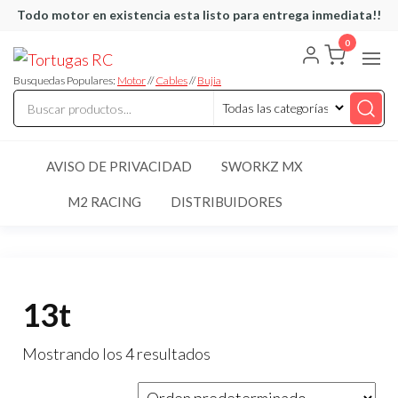
Saltar
Todo motor en existencia esta listo para entrega inmediata!!
al
0
Tortugas
Venta de
contenido
Cables y
RC
articulos
Busquedas Populares:
Motor
//
Cables
//
Bujia
de RC
AVISO DE PRIVACIDAD
SWORKZ MX
M2 RACING
DISTRIBUIDORES
13t
Mostrando los 4 resultados